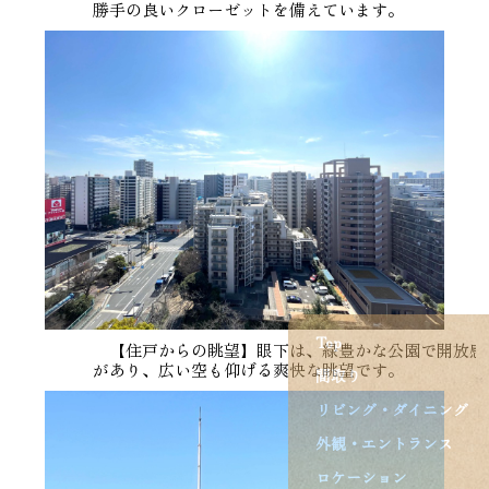
勝手の良いクローゼットを備えています。
Top
【住戸からの眺望】眼下は、緑豊かな公園で開放感
があり、広い空も仰げる爽快な眺望です。
間取り
リビング・ダイニング
外観・エントランス
ロケーション