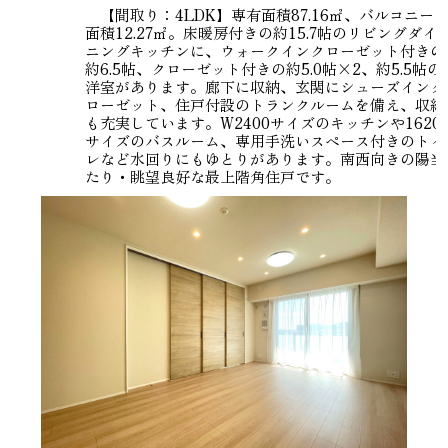
【間取り：4LDK】専有面積87.16㎡、バルコニー
面積12.27㎡。床暖房付きの約15.7帖のリビングダイ
ニングキッチンに、ウォークインクローゼット付きの
約6.5帖、クローゼット付きの約5.0帖×2、約5.5帖の
洋室があります。廊下に収納、玄関にシューズインク
ローゼット、住戸付設のトランクルームを備え、収納
も充実しています。W2400サイズのキッチンや1620
サイズのバスルーム、専用手洗いスペース付きのトイ
レなど水回りにもゆとりがあります。南西向きの陽当
たり・眺望良好な最上階角住戸です。