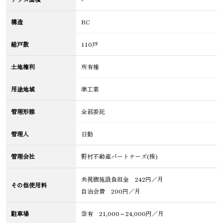
構造
RC
総戸数
110戸
土地権利
所有権
用途地域
準工業
管理形態
全部委託
管理人
日勤
管理会社
野村不動産パートナーズ(株)
共視聴施設負担金 242円／月
その他使用料
自治会費 200円／月
駐車場
空有 21,000～24,000円／月