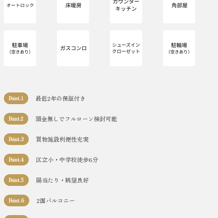
最低2年の保証付き
Point.1
頭金無しでフルローン検討可能
Point.2
買物施設利便性充実
Point.3
区立小・中学校徒歩6分
Point.4
陽当たり・眺望良好
Point.5
2面バルコニー
Point.6