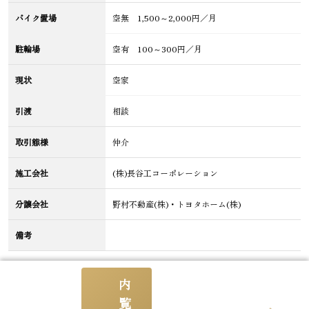
バイク置場
空無 1,500～2,000円／月
駐輪場
空有 100～300円／月
現状
空家
引渡
相談
取引態様
仲介
施工会社
(株)長谷工コーポレーション
分譲会社
野村不動産(株)・トヨタホーム(株)
備考
内
情報更新日
2026/08/05
更新予定日
2026/08/19
覧