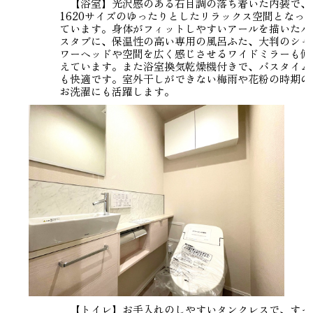
【浴室】光沢感のある石目調の落ち着いた内装で、
1620サイズのゆったりとしたリラックス空間となっ
ています。身体がフィットしやすいアールを描いたバ
スタブに、保温性の高い専用の風呂ふた、大判のシャ
ワーヘッドや空間を広く感じさせるワイドミラーも備
えています。また浴室換気乾燥機付きで、バスタイム
も快適です。室外干しができない梅雨や花粉の時期の
お洗濯にも活躍します。
【トイレ】お手入れのしやすいタンクレスで、すっ