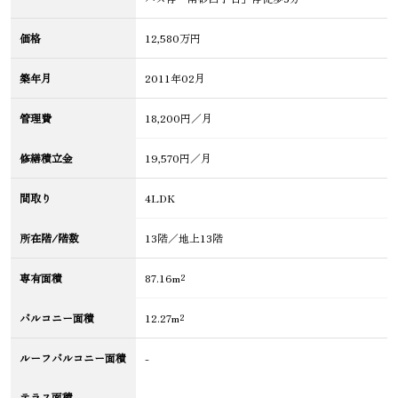
価格
12,580万円
築年月
2011年02月
管理費
18,200円／月
修繕積立金
19,570円／月
間取り
4LDK
所在階/階数
13階／地上13階
専有面積
87.16m²
バルコニー面積
12.27m²
ルーフバルコニー面積
-
テラス面積
-