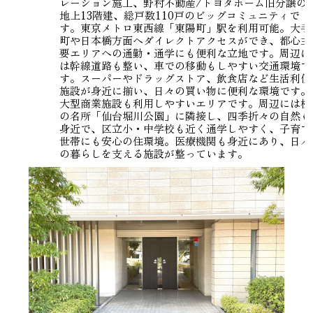
レーション施工、野村不動産/トヨタホーム旧分譲の
地上13階建、総戸数110戸のビッグコミュニティで
す。東京メトロ東西線「東陽町」駅を利用可能。大手
町や日本橋方面へダイレクトアクセスができ、都心主
要エリアへの通勤・通学にも便利な立地です。周辺に
は幹線道路も整い、車での移動もしやすい交通環境で
す。スーパーやドラッグストア、飲食店など生活利便
施設が身近に揃い、日々の買い物に便利な環境です。
大型商業施設も利用しやすいエリアです。周辺には桜
の名所「仙台堀川公園」に隣接し、四季折々の自然も
身近で、区立小・中学校も近く通学しやすく、子育て
世帯にも安心の住環境。医療機関も身近にあり、日々
の暮らしを支える施設が整っています。