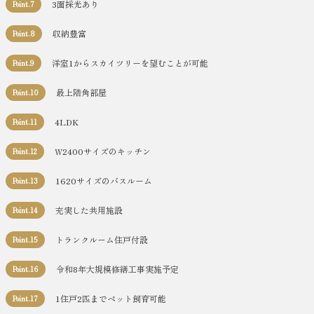
3面採光あり
Point.7
収納豊富
Point.8
洋室1からスカイツリーを望むことが可能
Point.9
最上階角部屋
Point.10
4LDK
Point.11
W2400サイズのキッチン
Point.12
1620サイズのバスルーム
Point.13
充実した共用施設
Point.14
トランクルーム住戸付設
Point.15
令和8年大規模修繕工事実施予定
Point.16
1住戸2匹までペット飼育可能
Point.17