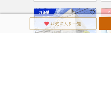
角部屋
ペ
お気に入り一覧
ヴィルヌーブ鷺宮3階
西
13
89.07m²/4LDK/9,798万円
97
東京都中野区白鷺 3-5-16
東京
西武新宿線「鷺ノ宮」駅 徒歩9分
東京
歩6
角部屋
眺