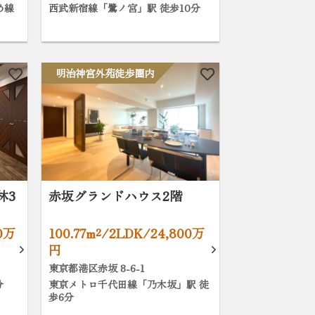
め線
西武新宿線「鷺ノ宮」駅 徒歩10分
明治神宮外苑徒歩圏内
林3
赤坂グランドハウス2階
90万
100.77m²/2LDK/24,800万
円
東京都港区赤坂 8-6-1
分
東京メトロ千代田線「乃木坂」駅 徒
歩6分