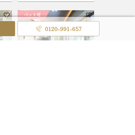
ペット可
0120-991-657
グラン・クロワージュ御殿
山3階
0万円
81.49m²/4LDK/17,980万円
東京都品川区北品川 3-6-38
線・
京急本線「北品川」駅 徒歩6分
徒歩
東京スカイツリー眺望