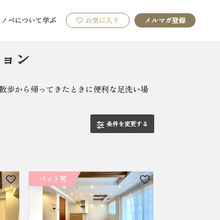
リノベについて学ぶ
お気に入り
メルマガ登録
ション
。散歩から帰ってきたときに便利な足洗い場
条件を変更する
ペット可