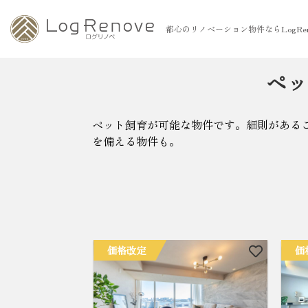
都心のリノベーション物件ならLogRen
ペッ
ペット飼育が可能な物件です。細則がある
を備える物件も。
価格改定
価