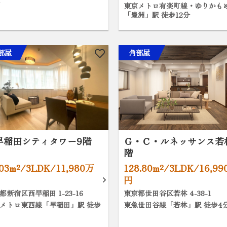
分
東京メトロ有楽町線・ゆりかも
「豊洲」駅 徒歩12分
部屋
角部屋
早稲田シティタワー9階
Ｇ・Ｃ・ルネッサンス若
階
.03m²/3LDK/11,980万
128.80m²/3LDK/16,9
円
都新宿区西早稲田 1-23-16
東京都世田谷区若林 4-38-1
メトロ東西線「早稲田」駅 徒歩
東急世田谷線「若林」駅 徒歩4