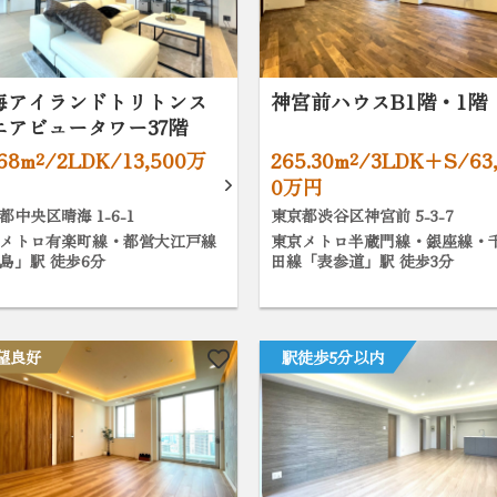
海アイランドトリトンス
神宮前ハウスB1階・1階
エアビュータワー37階
.68m²/2LDK/13,500万
265.30m²/3LDK+S/63
0万円
都中央区晴海 1-6-1
東京都渋谷区神宮前 5-3-7
メトロ有楽町線・都営大江戸線
東京メトロ半蔵門線・銀座線・
島」駅 徒歩6分
田線「表参道」駅 徒歩3分
望良好
駅徒歩5分以内