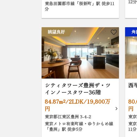
12
東急田園都市線「桜新町」駅 徒歩11
分
眺望良好
角
シティタワーズ豊洲ザ・ツ
西
インノースタワー36階
84.87m²/2LDK/19,800万
80
円
円
東京都江東区豊洲 3-4-2
東京
東京メトロ有楽町線・ゆりかもめ線
東京
「豊洲」駅 徒歩5分
11分