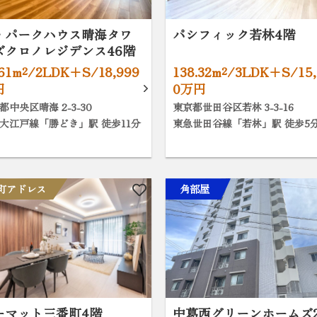
・パークハウス晴海タワ
パシフィック若林4階
ズクロノレジデンス46階
.61m²/2LDK+S/18,999
138.32m²/3LDK+S/15,
円
0万円
都中央区晴海 2-3-30
東京都世田谷区若林 3-3-16
大江戸線「勝どき」駅 徒歩11分
東急世田谷線「若林」駅 徒歩5
町アドレス
角部屋
ーマット三番町4階
中葛西グリーンホームズ