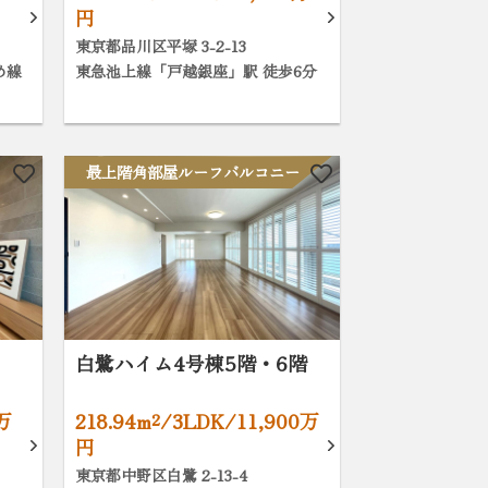
円
東京都品川区平塚 3-2-13
め線
東急池上線「戸越銀座」駅 徒歩6分
最上階角部屋ルーフバルコニー
白鷺ハイム4号棟5階・6階
0万
218.94m²/3LDK/11,900万
円
東京都中野区白鷺 2-13-4