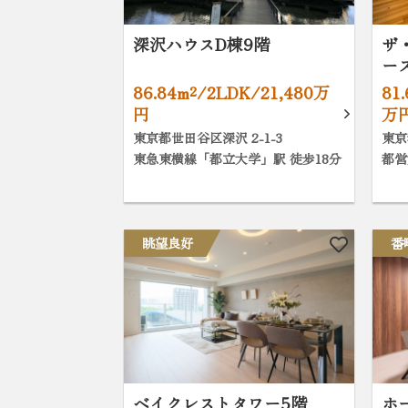
深沢ハウスD棟9階
ザ
ー
86.84m²/2LDK/21,480万
81
円
万
東京都世田谷区深沢 2-1-3
東京
東急東横線「都立大学」駅 徒歩18分
都営
眺望良好
番
ベイクレストタワー5階
ホ