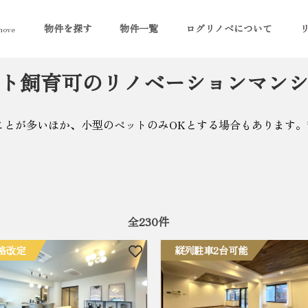
物件を探す
物件一覧
ログリノベについて
ove
ト飼育可のリノベーションマン
ことが多いほか、小型のペットのみOKとする場合もあります
全
230
件
格改定
縦列駐車2台可能