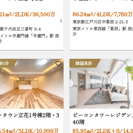
.21m²/2LDK/36,500万
86.24m²/4LDK/7,780
東京都江戸川区中葛西 2-21-5
東京メトロ東西線「葛西」駅 徒
都千代田区三番町 9-4
分
メトロ半蔵門線「半蔵門」駅 徒
分
歩1分
眺望良好
ンタウン立花1号棟2階・3
ビーコンタワーレジデン
40階
8.54m²/5LDK/10,999万
85.95m²/2LDK+S/14,