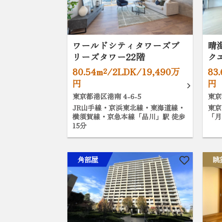
ワールドシティタワーズブ
晴
リーズタワー22階
ク
80.54m²/2LDK/19,490万
83
円
円
東京都港区港南 4-6-5
東京
JR山手線・京浜東北線・東海道線・
東京
横須賀線・京急本線「品川」駅 徒歩
「月
15分
角部屋
眺