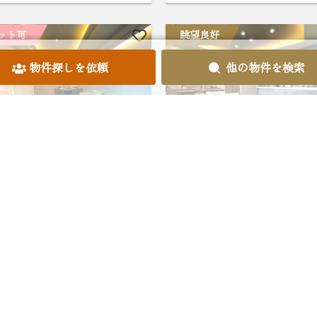
ット可
眺望良好
物件探しを依頼
他の物件を検索
新宿パークサイドタワー
ベイクレストタワー26階
階
.85m²/3LDK/23,500万円
81.20m²/2LDK/17,00
都新宿区西新宿 6-23-1
東京都港区港南 3-9-33
メトロ丸ノ内線「西新宿」駅 徒
JR山手線・京浜東北線・東海道
分
横須賀線・京急本線「品川」駅 
15分
望良好
価格改定