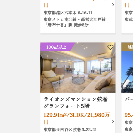
円
円
東京都港区六本木 6-16-11
東京
東京メトロ南北線・都営大江戸線
東武
「麻布十番」駅 徒歩8分
100㎡以上
眺
ライオンズマンション弦巻
パ
グランフォート5階
129.91m²/3LDK/21,980万
95
円
東京
東京
東京都世田谷区弦巻 3-22-21