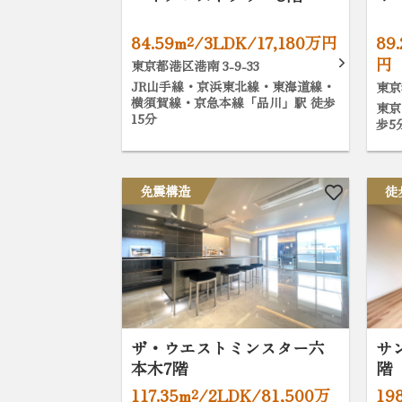
84.59m²/3LDK/17,180万円
89
円
東京都港区港南 3-9-33
JR山手線・京浜東北線・東海道線・
東京
横須賀線・京急本線「品川」駅 徒歩
東京
15分
歩5
免震構造
徒
ザ・ウエストミンスター六
サ
本木7階
階
117.35m²/2LDK/81,500万
19