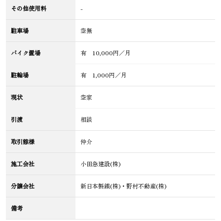
その他使用料
-
駐車場
空無
バイク置場
有 10,000円／月
駐輪場
有 1,000円／月
現状
空家
引渡
相談
取引態様
仲介
施工会社
小田急建設(株)
分譲会社
新日本製鐵(株)・野村不動産(株)
備考