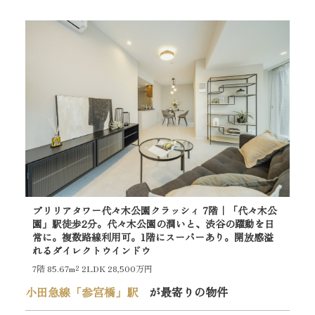
ブリリアタワー代々木公園クラッシィ 7階｜「代々木公
ラ
園」駅徒歩2分。代々木公園の潤いと、渋谷の躍動を日
「
常に。複数路線利用可。1階にスーパーあり。開放感溢
る
れるダイレクトウインドウ
1階
7階
85.67m²
2LDK 28,500万円
小田急線「参宮橋」駅
が最寄りの物件