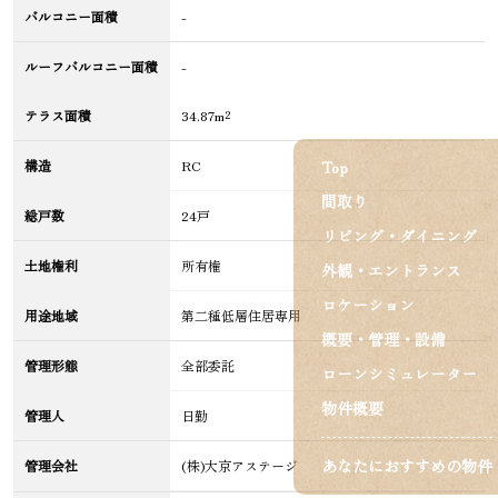
バルコニー面積
-
ルーフバルコニー面積
-
テラス面積
34.87m²
Top
構造
RC
間取り
総戸数
24戸
リビング・ダイニング
土地権利
所有権
外観・エントランス
ロケーション
用途地域
第二種低層住居専用
概要・管理・設備
管理形態
全部委託
ローンシミュレーター
物件概要
管理人
日勤
あなたにおすすめの物件
管理会社
(株)大京アステージ