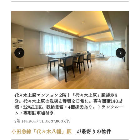
代々木上原マンション 2階｜「代々木上原」駅徒歩4
ブ
分。代々木上原の洗練と静穏を日常に。専有面積140㎡
園
超・32帖LDK。収納豊富・4面採光あり。トランクルー
常
ム・専用駐車場付き
れ
2階
144.96m²
3LDK 37,800万円
7階
小田急線「代々木八幡」駅
が最寄りの物件