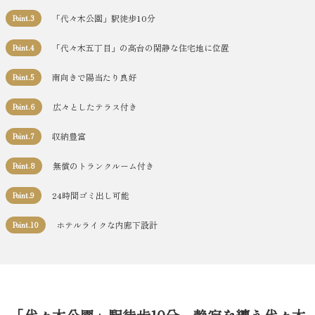
「代々木公園」駅徒歩10分
Point.3
「代々木五丁目」の高台の閑静な住宅地に位置
Point.4
南向きで陽当たり良好
Point.5
広々としたテラス付き
Point.6
収納豊富
Point.7
無償のトランクルーム付き
Point.8
24時間ゴミ出し可能
Point.9
ホテルライクな内廊下設計
Point.10