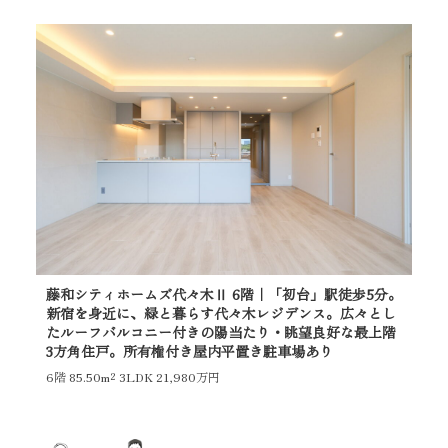
藤和シティホームズ代々木Ⅱ 6階｜「初台」駅徒歩5分。
参
新宿を身近に、緑と暮らす代々木レジデンス。広々とし
杜
たルーフバルコニー付きの陽当たり・眺望良好な最上階
住
3方角住戸。所有権付き屋内平置き駐車場あり
6階
6階
85.50m²
3LDK 21,980万円