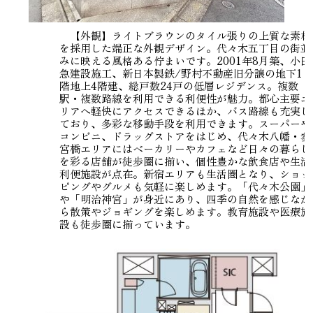
【外観】ライトブラウンのタイル張りの上質な素材
を採用した端正な外観デザイン。代々木五丁目の街並
みに映える風格ある佇まいです。2001年8月築、小田
急建設施工、新日本製鉄/野村不動産旧分譲の地下1
階地上4階建、総戸数24戸の低層レジデンス。複数
駅・複数路線を利用できる利便性が魅力。都心主要エ
リアへ軽快にアクセスできるほか、バス路線も充実し
ており、多彩な移動手段を利用できます。スーパーや
コンビニ、ドラッグストアをはじめ、代々木八幡・参
宮橋エリアにはベーカリーやカフェなど日々の暮らし
を彩る店舗が徒歩圏に揃い、個性豊かな飲食店や生活
利便施設が点在。新宿エリアも生活圏となり、ショッ
ピングやグルメも気軽に楽しめます。「代々木公園」
や「明治神宮」が身近にあり、四季の自然を感じなが
ら散策やジョギングを楽しめます。教育施設や医療施
設も徒歩圏に揃っています。