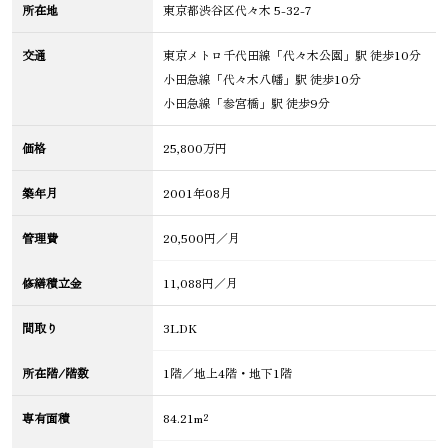
所在地
東京都渋谷区代々木 5-32-7
交通
東京メトロ千代田線「代々木公園」駅 徒歩10分
小田急線「代々木八幡」駅 徒歩10分
小田急線「参宮橋」駅 徒歩9分
価格
25,800万円
築年月
2001年08月
管理費
20,500円／月
修繕積立金
11,088円／月
間取り
3LDK
所在階/階数
1階／地上4階・地下1階
専有面積
84.21m²