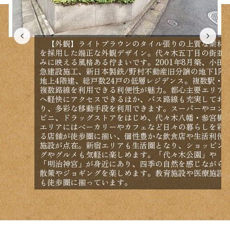
【外観】ライトブラウンのタイル張りの上質な素材
を採用した端正な外観デザイン。代々木五丁目の街並
みに映える風格ある佇まいです。2001年8月築、小田
急建設施工、新日本製鉄/野村不動産旧分譲の地下1階
地上4階建、総戸数24戸の低層レジデンス。複数駅・
複数路線を利用できる利便性が魅力。都心主要エリア
へ軽快にアクセスできるほか、バス路線も充実してお
り、多彩な移動手段を利用できます。スーパーやコン
ビニ、ドラッグストアをはじめ、代々木八幡・参宮橋
エリアにはベーカリーやカフェなど日々の暮らしを彩
る店舗が徒歩圏に揃い、個性豊かな飲食店や生活利便
施設が点在。新宿エリアも生活圏となり、ショッピン
グやグルメも気軽に楽しめます。「代々木公園」や
「明治神宮」が身近にあり、四季の自然を感じながら
散策やジョギングを楽しめます。教育施設や医療施設
も徒歩圏に揃っています。