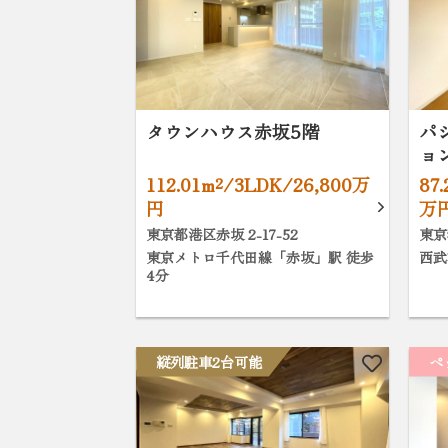
タウンハウス赤坂5階
パ
ョ
112.01m²/3LDK/26,800万
87
円
万
東京都港区赤坂 2-17-52
東京
東京メトロ千代田線「赤坂」駅 徒歩
西武
4分
縦列駐車2台可能
ペ