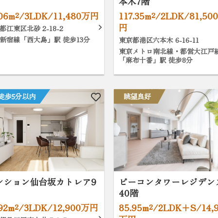
本木7階
.06m²/3LDK/11,480万円
117.35m²/2LDK/81,50
円
都江東区北砂 2-18-2
新宿線「西大島」駅 徒歩13分
東京都港区六本木 6-16-11
東京メトロ南北線・都営大江戸
「麻布十番」駅 徒歩8分
徒歩5分以内
眺望良好
ンション仙台坂カトレア9
ビーコンタワーレジデン
40階
.92m²/3LDK/12,900万円
85.95m²/2LDK+S/14,