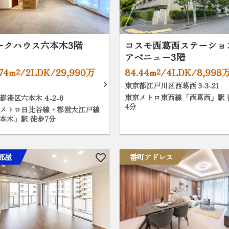
ークハウス六本木3階
コスモ西葛西ステーショ
アベニュー3階
.74m²/2LDK/29,990万
84.44m²/4LDK/8,998
東京都江戸川区西葛西 3-3-21
東京メトロ東西線「西葛西」駅 
都港区六本木 4-2-8
4分
メトロ日比谷線・都営大江戸線
本木」駅 徒歩7分
部屋
番町アドレス