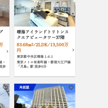
ブ
晴海アイランドトリトンス
クエアビュータワー37階
0万
83.68m²/2LDK/13,500万
円
東京都中央区晴海 1-6-1
線・
東京メトロ有楽町線・都営大江戸線
徒歩
「月島」駅 徒歩6分
角部屋