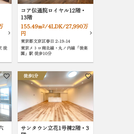
コア伝通院ロイヤル12階・
13階
0万
155.49m²/4LDK/27,990万
円
東京都文京区春日 2-19-14
 徒
東京メトロ南北線・丸ノ内線「後楽
園」駅 徒歩10分
徒歩1分
六
サンタウン立花1号棟2階・3