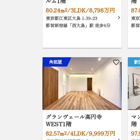
ルム1階
階
80.24m²/3LDK/8,798万円
87
東京都江東区大島 1-39-23
東京
都営新宿線「西大島」駅 徒歩6分
都営
角部屋
駅
グランヴェール高円寺
マ
WEST1階
階
82.57m²/4LDK/9,999万円
97