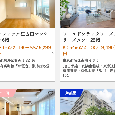
シフィック江古田マンシ
ワールドシティタワーズ
ン6階
リーズタワー22階
.20m²/2LDK+SS/6,299
80.54m²/2LDK/19,49
円
円
都練馬区羽沢 1-22-16
東京都港区港南 4-6-5
有楽町線「新桜台」駅 徒歩5分
JR山手線・京浜東北線・東海道
横須賀線・京急本線「品川」駅 
15分
ット可
角部屋