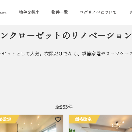
物件を探す
物件一覧
ログリノベについて
ove
ンクローゼットのリノベーショ
ーゼットとして人気。衣類だけでなく、季節家電やスーツケー
全
253
件
格改定
価格改定