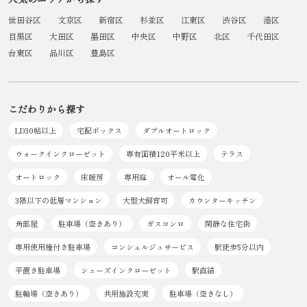
世田谷区
文京区
新宿区
杉並区
江東区
渋谷区
港区
目黒区
大田区
墨田区
中央区
中野区
北区
千代田区
台東区
品川区
豊島区
こだわりから探す
LD30帖以上
宅配ボックス
ダブルオートロック
ウォークインクローゼット
専有面積120平米以上
テラス
オートロック
床暖房
専用庭
オール電化
3階以下の低層マンション
大型犬飼育可
カウンターキッチン
角部屋
駐車場（空きあり）
ガスコンロ
閑静な住宅街
専用使用権付き駐車場
コンシェルジュサービス
駅徒歩5分以内
平置き駐車場
シューズインクローゼット
駅直結
駐輪場（空きあり）
共用施設充実
駐車場（空きなし）