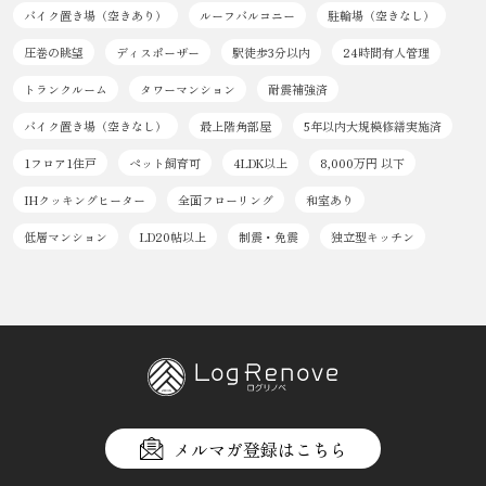
バイク置き場（空きあり）
ルーフバルコニー
駐輪場（空きなし）
圧巻の眺望
ディスポーザー
駅徒歩3分以内
24時間有人管理
トランクルーム
タワーマンション
耐震補強済
バイク置き場（空きなし）
最上階角部屋
5年以内大規模修繕実施済
1フロア1住戸
ペット飼育可
4LDK以上
8,000万円 以下
IHクッキングヒーター
全面フローリング
和室あり
低層マンション
LD20帖以上
制震・免震
独立型キッチン
メルマガ登録はこちら