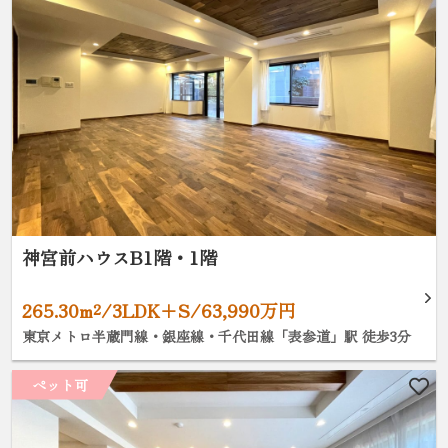
神宮前ハウスB1階・1階
265.30m²/3LDK+S/63,990万円
東京メトロ半蔵門線・銀座線・千代田線「表参道」駅 徒歩3分
ペット可