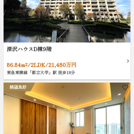
深沢ハウスD棟9階
86.84m²/2LDK/21,480万円
東急東横線「都立大学」駅 徒歩18分
眺望良好