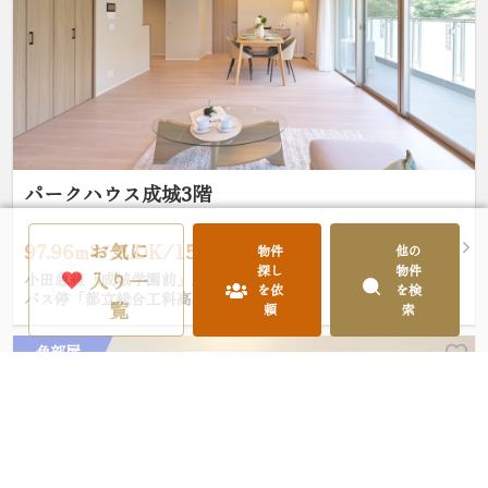
パークハウス成城3階
お気に
97.96m²/3LDK/15,990万円
物件
他の
探し
物件
入り一
小田急線「成城学園前」駅 徒歩16分
を依
を検
バス停「都立総合工科高校前」停徒歩4分
覧
頼
索
角部屋