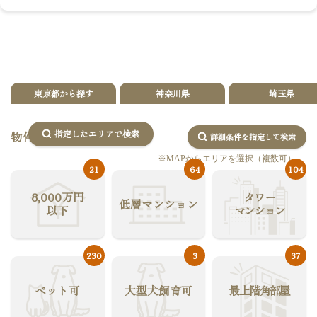
東京都から探す
神奈川県
埼玉県
指定したエリアで検索
物件の特徴から探す
詳細条件を指定して検索
※MAPからエリアを選択（複数可）
21
64
104
8,000万円
タワー
低層マンション
以下
マンション
230
3
37
ペット可
大型犬飼育可
最上階角部屋