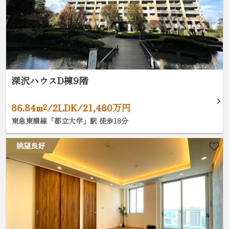
深沢ハウスD棟9階
86.84m²/2LDK/21,480万円
東急東横線「都立大学」駅 徒歩18分
眺望良好