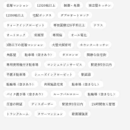
低層マンション
LD20帖以上
制震・免震
独立型キッチン
LD30帖以上
宅配ボックス
ダブルオートロック
ウォークインクローゼット
専有面積120平米以上
テラス
オートロック
床暖房
専用庭
オール電化
3階以下の低層マンション
大型犬飼育可
カウンターキッチン
角部屋
駐車場（空きあり）
ガスコンロ
閑静な住宅街
専用使用権付き駐車場
コンシェルジュサービス
駅徒歩5分以内
平置き駐車場
シューズインクローゼット
駅直結
駐輪場（空きあり）
共用施設充実
駐車場（空きなし）
バイク置き場（空きあり）
ルーフバルコニー
駐輪場（空きなし）
圧巻の眺望
ディスポーザー
駅徒歩3分以内
24時間有人管理
トランクルーム
タワーマンション
耐震補強済