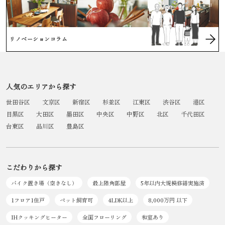
リノベーションコラム
人気のエリアから探す
世田谷区
文京区
新宿区
杉並区
江東区
渋谷区
港区
目黒区
大田区
墨田区
中央区
中野区
北区
千代田区
台東区
品川区
豊島区
こだわりから探す
バイク置き場（空きなし）
最上階角部屋
5年以内大規模修繕実施済
1フロア1住戸
ペット飼育可
4LDK以上
8,000万円 以下
IHクッキングヒーター
全面フローリング
和室あり