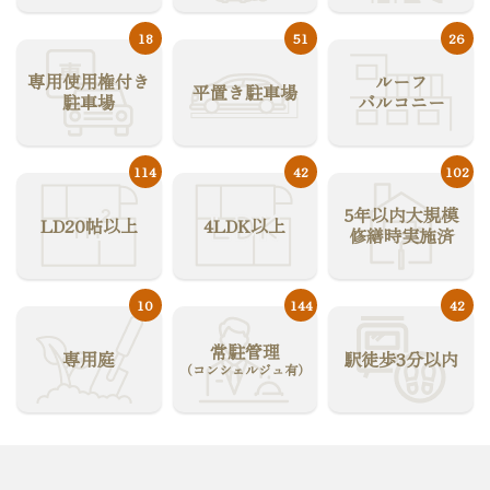
18
51
26
専用使用権付き
ルーフ
平置き駐車場
駐車場
バルコニー
114
42
102
5年以内大規模
LD20帖以上
4LDK以上
修繕時実施済
10
144
42
常駐管理
専用庭
駅徒歩3分以内
（コンシェルジュ有）