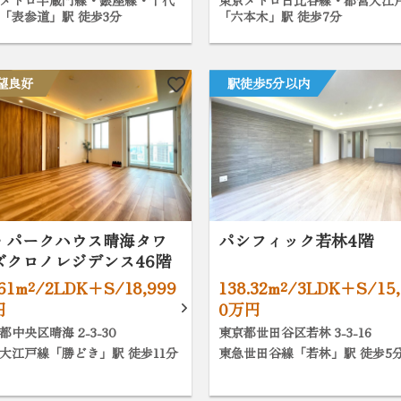
メトロ半蔵門線・銀座線・千代
東京メトロ日比谷線・都営大江
「表参道」駅 徒歩3分
「六本木」駅 徒歩7分
望良好
駅徒歩5分以内
・パークハウス晴海タワ
パシフィック若林4階
ズクロノレジデンス46階
.61m²/2LDK+S/18,999
138.32m²/3LDK+S/15,
円
0万円
都中央区晴海 2-3-30
東京都世田谷区若林 3-3-16
大江戸線「勝どき」駅 徒歩11分
東急世田谷線「若林」駅 徒歩5