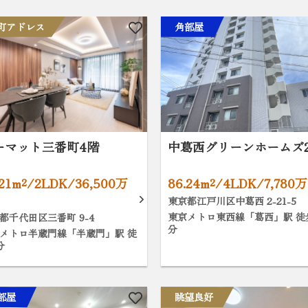
町アドレス
角部屋
ーマット三番町4階
中葛西グリーンホームズ
.21m²/2LDK/36,500万
86.24m²/4LDK/7,780
東京都江戸川区中葛西 2-21-5
東京メトロ東西線「葛西」駅 徒
都千代田区三番町 9-4
分
メトロ半蔵門線「半蔵門」駅 徒
分
部屋
眺望良好