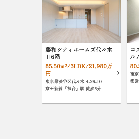
藤和シティホームズ代々木
コ
Ⅱ6階
ル
85.50m²/3LDK/21,980万
80
円
東京
都営
東京都渋谷区代々木 4-36-10
京王新線「初台」駅 徒歩5分