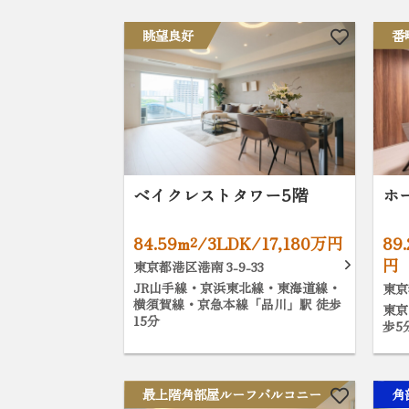
眺望良好
番
ベイクレストタワー5階
ホ
84.59m²/3LDK/17,180万円
89
円
東京都港区港南 3-9-33
JR山手線・京浜東北線・東海道線・
東京
横須賀線・京急本線「品川」駅 徒歩
東京
15分
歩5
最上階角部屋ルーフバルコニー
角