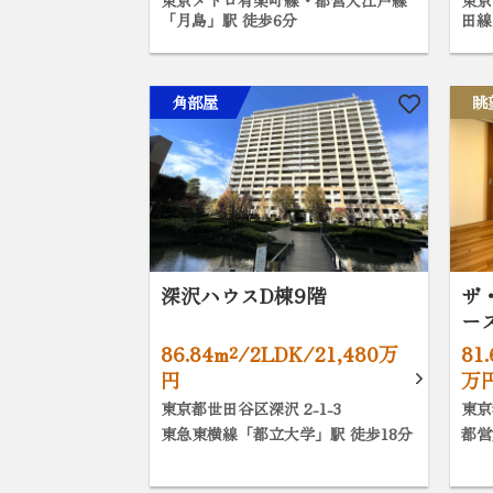
東京メトロ有楽町線・都営大江戸線
東京
「月島」駅 徒歩6分
田線
角部屋
眺
深沢ハウスD棟9階
ザ
ー
86.84m²/2LDK/21,480万
81
円
万
東京都世田谷区深沢 2-1-3
東京
東急東横線「都立大学」駅 徒歩18分
都営