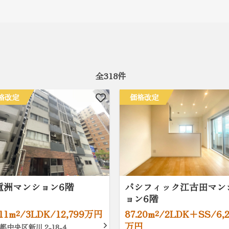
全
318
件
格改定
価格改定
重洲マンション6階
パシフィック江古田マン
ョン6階
.11m²/3LDK/12,799万円
87.20m²/2LDK+SS/6,
万円
都中央区新川 2-18-4