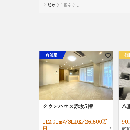
こだわり：
指定なし
角部屋
価
タウンハウス赤坂5階
八
112.01m²/3LDK/26,800万
90
円
東京