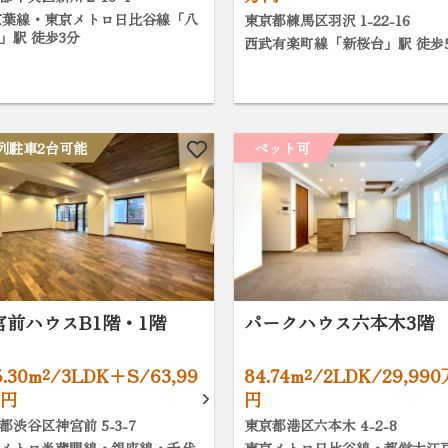
京葉線・東京メトロ日比谷線「八
東京都練馬区羽沢 1-22-16
」駅 徒歩3分
西武有楽町線「新桜台」駅 徒歩
列駐車2台可能
ペット可
宮前ハウスB1階・1階
パークハウス六本木3階
5.30m²/3LDK+S/63,99
84.74m²/2LDK/29,99
万円
円
都渋谷区神宮前 5-3-7
東京都港区六本木 4-2-8