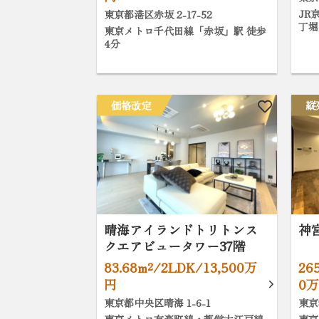
JR
東京都港区赤坂 2-17-52
丁堀
東京メトロ千代田線「赤坂」駅 徒歩
4分
価格改定
縦
晴海アイランドトリトンス
神
クエアビュータワー37階
83.68m²/2LDK/13,500万
26
円
0
東京都中央区晴海 1-6-1
東京