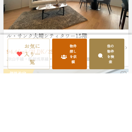
ル・サンク大崎シティタワー15階
お気に
物件
他の
94.46m²/3LDK/25,980万円
探し
物件
入り一
を依
を検
JR山手線・都営浅草線・東急池上線「五反田」駅 徒歩5分
覧
頼
索
価格改定