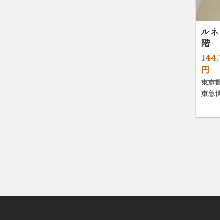
ルネ
階
144
円
東京都
東急