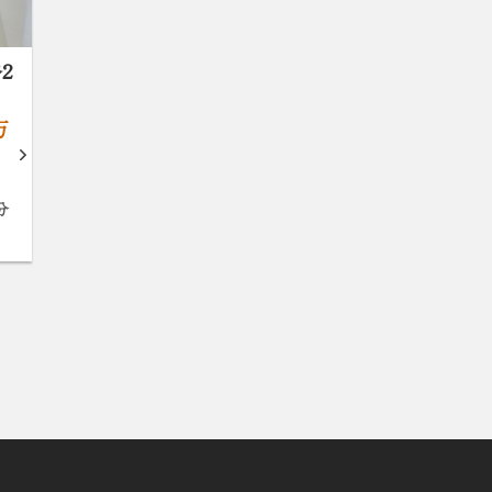
2
万
分