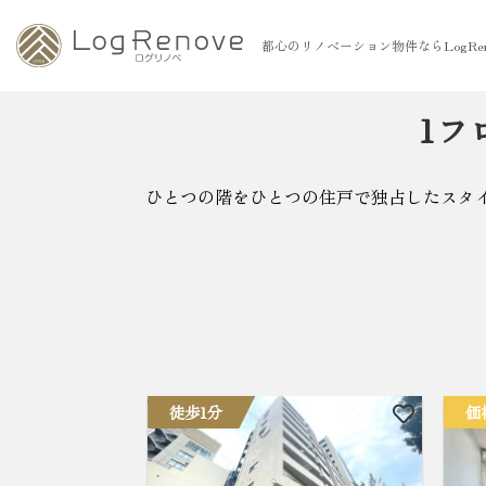
都心のリノベーション物件ならLogRen
1フ
ひとつの階をひとつの住戸で独占したスタ
徒歩1分
価