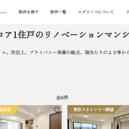
物件を探す
物件一覧
ログリノベについて
ove
ロア1住戸のリノベーションマン
イル。防犯上、プライバシー保護の観点、陽当たりのよさ等か
全
6
件
格改定
東京スカイツリー眺望