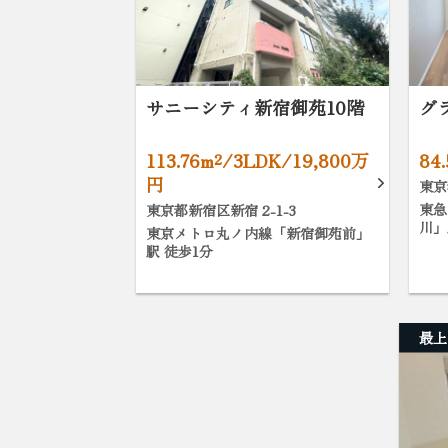
サニーシティ新宿御苑10階
グ
113.76m²/3LDK/19,800万
84
円
東京
東急
東京都新宿区新宿 2-1-3
川」
東京メトロ丸ノ内線「新宿御苑前」
駅 徒歩1分
最上