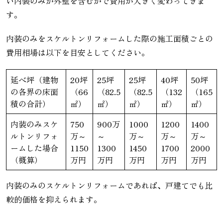
い内装のみか外壁を含むかで費用が大きく変わってきま
す。
内装のみをスケルトンリフォームした際の施工面積ごとの
費用相場は以下を目安としてください。
延べ坪（建物
20坪
25坪
25坪
40坪
50坪
の各界の床面
（66
（82.5
（82.5
（132
（165
積の合計）
㎡）
㎡）
㎡）
㎡）
㎡）
内装のみスケ
750
900万
1000
1200
1400
ルトンリフォ
万～
～
万～
万～
万～
ームした場合
1150
1300
1450
1700
2000
（概算）
万円
万円
万円
万円
万円
内装のみのスケルトンリフォームであれば、戸建てでも比
較的価格を抑えられます。