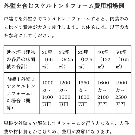
外壁を含むスケルトンリフォーム費用相場例
戸建てを外壁までスケルトンリフォームすると、内装のみ
と比べて費用が大きく変化します。具体的には、以下の表
を参考にしてください。
延べ坪（建物
20坪
25坪
25坪
40坪
50坪
の各界の床面
（66
（82.5
（82.5
（132
（165
積の合計）
㎡）
㎡）
㎡）
㎡）
㎡）
内装+外壁ま
1000
1200
1350
1600
1900
でスケルトン
万～
万～
万～
万～
万～
リフォームし
1400
1600
1800
2100
2500
た場合（概
万円
万円
万円
万円
万円
算）
屋根や外壁まで解体してリフォームを行うとなると、人件
費や材料費もかさむため、費用が高額になります。