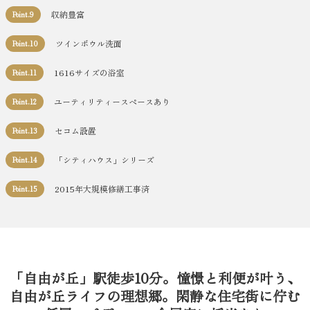
収納豊富
Point.9
ツインボウル洗面
Point.10
1616サイズの浴室
Point.11
ユーティリティースペースあり
Point.12
セコム設置
Point.13
「シティハウス」シリーズ
Point.14
2015年大規模修繕工事済
Point.15
「自由が丘」駅徒歩10分。憧憬と利便が叶う、
自由が丘ライフの理想郷。閑静な住宅街に佇む