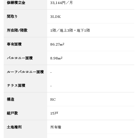
修繕積立金
33,144円／月
間取り
3LDK
所在階/階数
1階／地上3階・地下1階
専有面積
86.27m²
バルコニー面積
8.98m²
ルーフバルコニー面積
-
テラス面積
-
構造
RC
総戸数
15戸
土地権利
所有権