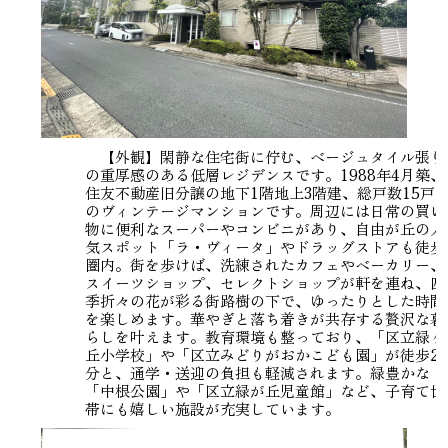
【外観】閑静な住宅街に佇む、ベージュタイル張り
の重厚感のある低層レジデンスです。1988年4月築、
住友不動産旧分譲の地下1階地上3階建、総戸数15戸
のヴィンテージマンションです。周辺には日常の買い
物に便利なスーパーやコンビニがあり、自由が丘の人
気スポット「ラ・ヴィータ」やドラッグストアも徒歩
圏内。街を歩けば、洗練されたカフェやベーカリー、
スイーツショップ、セレクトショップが軒を連ね、四
季折々の花が彩る街路樹の下で、ゆったりとした時間
を楽しめます。華やぎと落ち着きが共存する贅沢な暮
らしを叶えます。教育環境も整っており、「区立緑ヶ
丘小学校」や「区立みどりがおかこども園」が徒歩2
分と、通学・送迎の負担も軽減されます。緑豊かな
「中根公園」や「区立緑が丘児童館」など、子育て世
帯にも嬉しい施設が充実しています。