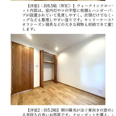
【洋室1：約8.5帖（WIC）】ウォークインクローゼ
ット内部は、室内灯やコの字型に枕棚とハンガーパイ
プが設置されていて見渡しやすく、衣類だけでなくバ
ッグなども整理しやすい造りです。キャリーケースや
オフシーズン寝具などの大きな荷物も収納できて重宝
します。
【洋室2：約5.2帖】朝の陽光が注ぐ東向きの窓のあ
る気持ちの良いお部屋です。クローゼットを備え、シ