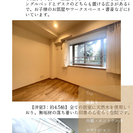
ングルベッドとデスクのどちらも置ける広さがあるの
で、お子様のお部屋やワークスペース・書斎などに向
いています。
Top
間取り
【洋室3：約4.5帖】全ての居室に天然木を使用して
リビング・ダイニング
おり、無垢材の落ち着いた印象の心安らぐ空間です。
外観・エントランス
ロケーション