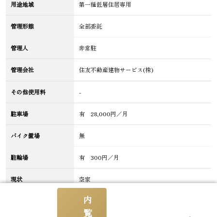
用途地域
第一種低層住居専用
管理形態
全部委託
管理人
非常駐
管理会社
住友不動産建物サービス(株)
その他使用料
-
駐車場
有 28,000円／月
バイク置場
無
駐輪場
有 300円／月
現状
空家
内
引渡
即
覧