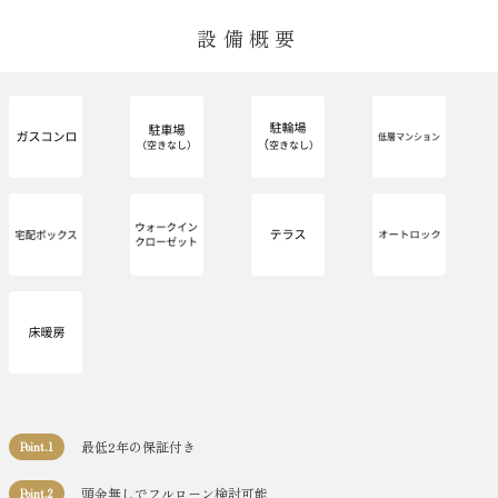
設備概要
最低2年の保証付き
Point.1
頭金無しでフルローン検討可能
Point.2