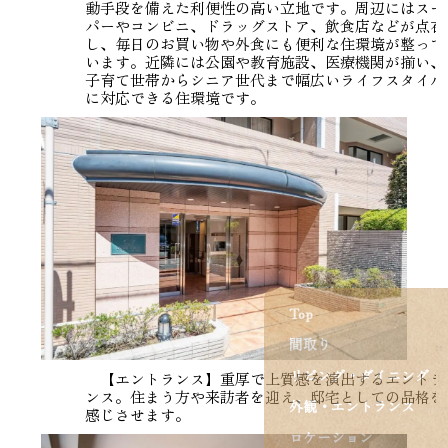
動手段を備えた利便性の高い立地です。周辺にはスー
パーやコンビニ、ドラッグストア、飲食店などが点在
し、毎日のお買い物や外食にも便利な住環境が整って
います。近隣には公園や教育施設、医療機関が揃い、
子育て世帯からシニア世代まで幅広いライフスタイル
に対応できる住環境です。
Top
間取り
リビング・ダイニング
【エントランス】重厚で上質感を演出するエントラ
ンス。住まう方や来訪者を迎え、邸宅としての品格を
外観・エントランス
感じさせます。
ロケーション