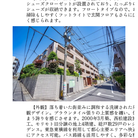
シューズクローゼットが設置されており、たっぷりの
シューズが収納できます。フロートタイプなので、お
掃除もしやすくフットライトで玄関フロアもさらに広
く感じられます。
【外観】落ち着いた街並みに調和する洗練された外
観デザイン。ブラウンタイル張りの上質感を纏い、住
まう誇りを感じさせます。2000年3月築、西松建設施
工、モリモト旧分譲の地上4階建、総戸数29戸のレジ
デンス。東急東横線を利用して都心主要エリアへ快適
にアクセス可能。バス路線も活用しやすく、多彩な移