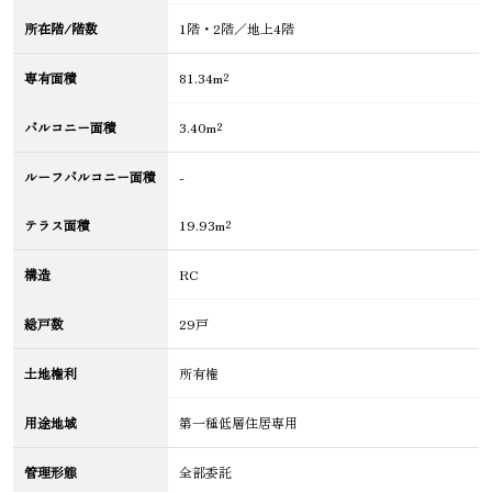
所在階/階数
1階・2階／地上4階
専有面積
81.34m²
バルコニー面積
3.40m²
ルーフバルコニー面積
-
テラス面積
19.93m²
構造
RC
総戸数
29戸
土地権利
所有権
用途地域
第一種低層住居専用
管理形態
全部委託