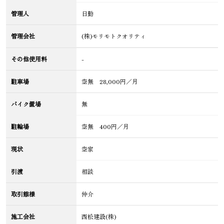
管理人
日勤
管理会社
(株)モリモトクオリティ
その他使用料
-
駐車場
空無 28,000円／月
バイク置場
無
駐輪場
空無 400円／月
現状
空家
引渡
相談
取引態様
仲介
施工会社
西松建設(株)