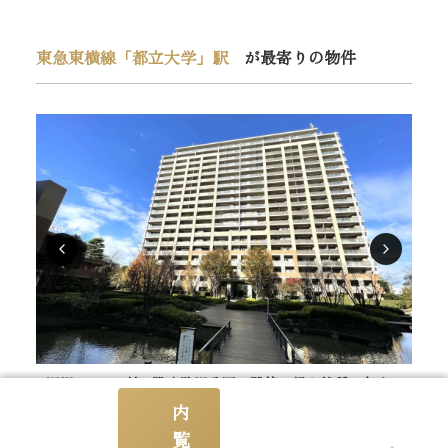
東急東横線「都立大学」駅
が最寄りの物件
深沢ハウスD棟 9階｜駒沢公園に隣接。緑と静穏に包ま
深
れる、広大なランドスケープの大規模レジデンス。充実
れ
内
した共用施設。L字バルコニーのある陽当たり良好な角
し
覧
住戸
東