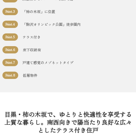
「柿の木坂」に位置
Point.3
「駒沢オリンピック公園」徒歩圏内
Point.4
テラス付き
Point.5
床下収納有
Point.6
戸建て感覚のメゾネットタイプ
Point.7
低層物件
Point.8
目黒・柿の木坂で、ゆとりと快適性を享受する
上質な暮らし。南西向きで陽当たり良好な広々
としたテラス付き住戸