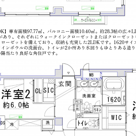
】専有面積97.77㎡、バルコニー面積10.40㎡。約28.3帖の広々LD
室があり、それぞれにウォークインクローゼットまたはクローゼット
ローゼットを備えており、収納も充実した2LDKです。1620サイ
ツインボウルの洗面台、トイレが2か所あり水回りもゆとりある造り
の陽当たり良好な角住戸です。