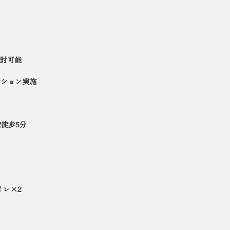
討可能
ーション実施
徒歩5分
イレ×2