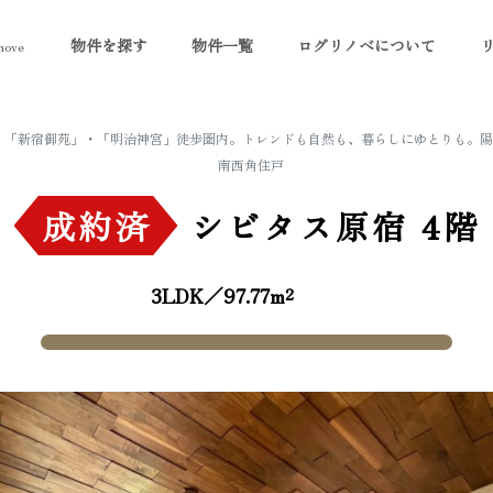
物件を探す
物件一覧
ログリノベについて
ove
分。「新宿御苑」・「明治神宮」徒歩圏内。トレンドも自然も、暮らしにゆとりも。
南西角住戸
成約済
シビタス原宿
4階
3LDK／97.77m²