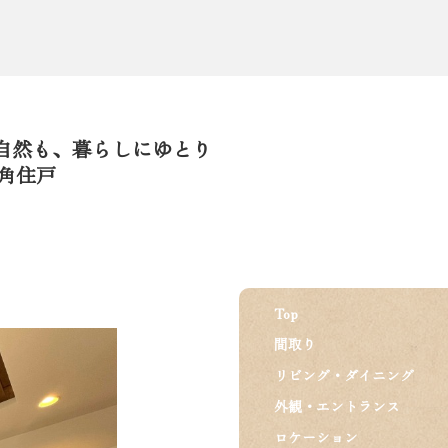
自然も、暮らしにゆとり
角住戸
Top
間取り
リビング・ダイニング
外観・エントランス
ロケーション