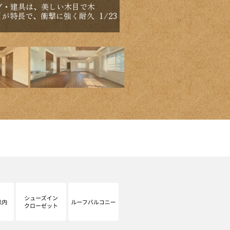
【間取り：2LDK】専有面積
グ・建具は、美しい木目で木
れぞれにウォークインクロ
目が特長で、衝撃に強く耐久
1
/
23
した2LDKです。162
りとなっています。南と西