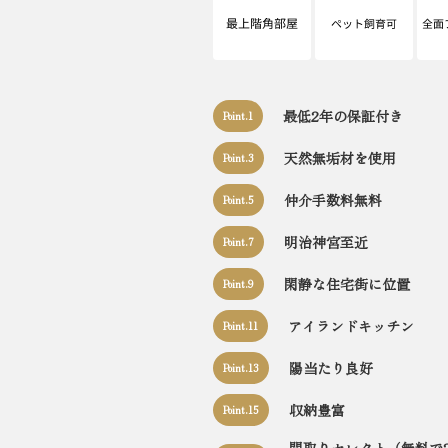
最低2年の保証付き
Point.1
天然無垢材を使用
Point.3
仲介手数料無料
Point.5
明治神宮至近
Point.7
閑静な住宅街に位置
Point.9
アイランドキッチン
Point.11
陽当たり良好
Point.13
収納豊富
Point.15