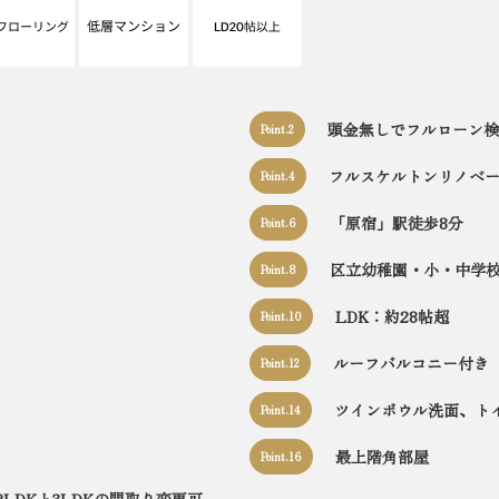
頭金無しでフルローン検
Point.2
フルスケルトンリノベ
Point.4
「原宿」駅徒歩8分
Point.6
区立幼稚園・小・中学校
Point.8
LDK：約28帖超
Point.10
ルーフバルコニー付き
Point.12
ツインボウル洗面、ト
Point.14
最上階角部屋
Point.16