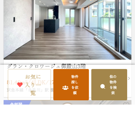
グラン・クロワージュ御殿山3階
お気に
物件
他の
81.49m²/4LDK/17,980万円
探し
物件
入り一
を依
を検
京急本線「北品川」駅 徒歩6分
覧
頼
索
角部屋