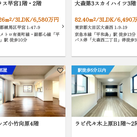
ラス早宮1階・2階
大森第3スカイハイツ3階
.26m²/3LDK/6,580万円
82.40m²/3LDK/6,490
都練馬区早宮 1-47-9
東京都大田区大森西 1-9-19
メトロ有楽町線・副都心線「平
京急本線「平和島」駅 徒歩13分
」駅 徒歩10分
バス停「大森西二丁目」停徒歩3
部屋
駅徒歩5分以内
ルズ小竹向原4階
ラビ代々木上原B1階〜2