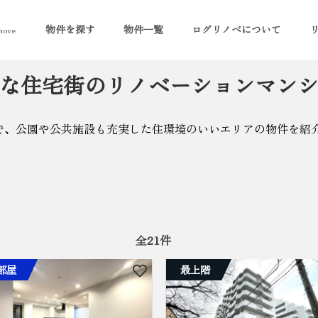
物件を探す
物件一覧
ログリノベについて
ove
な住宅街のリノベーションマン
で、公園や公共施設も充実した住環境のいいエリアの物件を紹
全
21
件
部屋
最上階