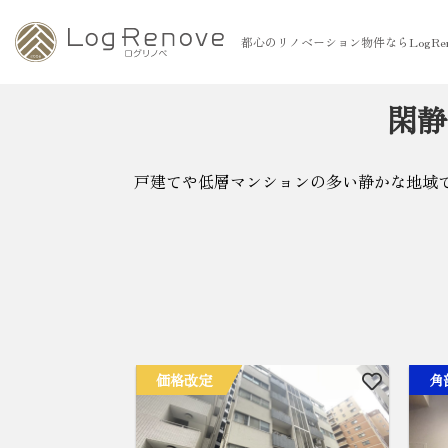
都心のリノベーション物件ならLogRen
閑静
戸建てや低層マンションの多い静かな地域
価格改定
角