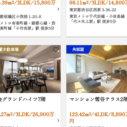
5.39m²/3LDK/15,800万
98.11m²/3LDK/14,80
東京都渋谷区西原 3-36-22
東京メトロ千代田線・小田急線
都板橋区小茂根 1-20-8
「代々木上原」駅 徒歩5分
メトロ有楽町線・副都心線・西
楽町線「小竹向原」駅 徒歩3分
置き駐車場
角部屋
金グランドハイツ7階
マンション雪谷テラス2
7.27m²/3LDK/26,900万
123.42m²/4LDK/8,89
円