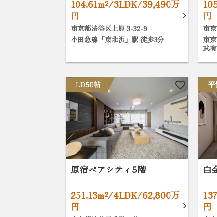
104.61m²/3LDK/39,490万
10
円
円
東京都渋谷区上原 3-32-9
東京
小田急線「東北沢」駅 徒歩3分
東京
武有
LD50帖
平
原宿ペアシティ5階
白
251.13m²/4LDK/62,800万
13
円
円