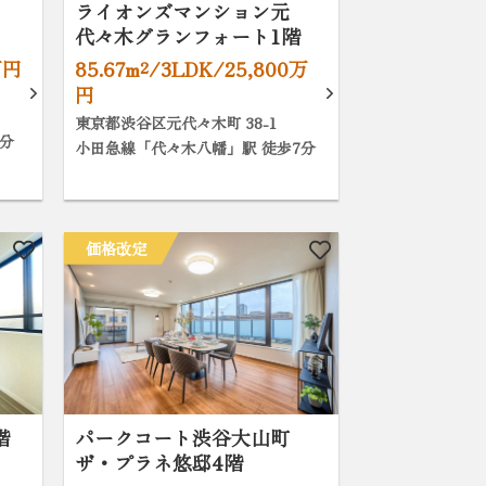
ライオンズマンション元
代々木グランフォート1階
万円
85.67m²/3LDK/25,800万
円
東京都渋谷区元代々木町 38-1
分
小田急線「代々木八幡」駅 徒歩7分
価格改定
階
パークコート渋谷大山町
ザ・プラネ悠邸4階