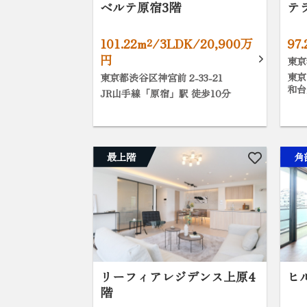
ベルテ原宿3階
テ
101.22m²/3LDK/20,900万
97
円
東京
東京
東京都渋谷区神宮前 2-33-21
和台
JR山手線「原宿」駅 徒歩10分
最上階
角
リーフィアレジデンス上原4
ヒ
階