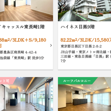
イキャッスル東長崎1階
ハイネス目黒9階
.38m²/3LDK+S/9,180
82.22m²/3LDK/15,58
円
東京都目黒区下目黒 2-8-2
JR山手線・東京メトロ南北線・
都豊島区南長崎 4-42-4
三田線・東急目黒線「目黒」駅 
池袋線「東長崎」駅 徒歩3分
7分
ット可
ルーフバルコニー