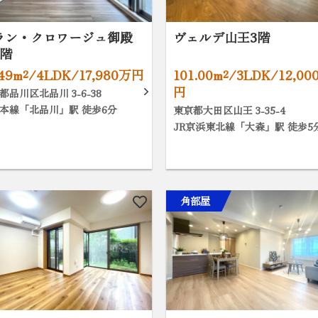
ラン・クロワージュ御殿
ヴェルデ山王3階
3階
.49m²/4LDK/17,980万円
101.00m²/3LDK/12,00
円
都品川区北品川 3-6-38
本線「北品川」駅 徒歩6分
東京都大田区山王 3-35-4
JR京浜東北線「大森」駅 徒歩5
角部屋