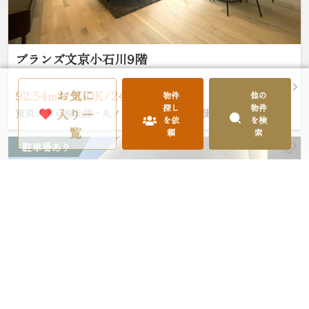
ブランズ文京小石川9階
お気に
92.54m²/3LDK/24,800万円
物件
他の
探し
物件
入り一
東京メトロ南北線・丸ノ内線「後楽園」駅 徒歩9分
を依
を検
覧
頼
索
駐車場あり