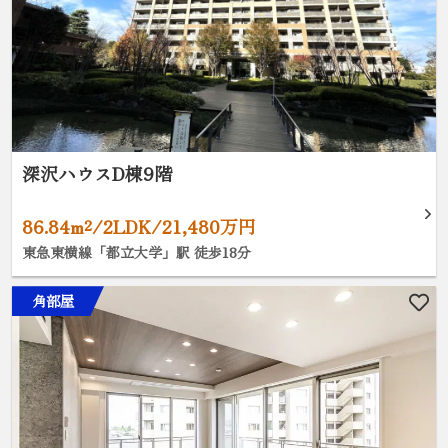
深沢ハウスD棟9階
86.84m²/2LDK/21,480万円
東急東横線「都立大学」駅 徒歩18分
角部屋