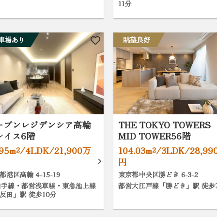
11分
車場あり
眺望良好
ープンレジデンシア高輪
THE TOKYO TOWERS
レイス6階
MID TOWER56階
.95m²/4LDK/21,900万
104.03m²/3LDK/28,99
円
都港区高輪 4-15-19
東京都中央区勝どき 6-3-2
山手線・都営浅草線・東急池上線
都営大江戸線「勝どき」駅 徒歩
反田」駅 徒歩10分