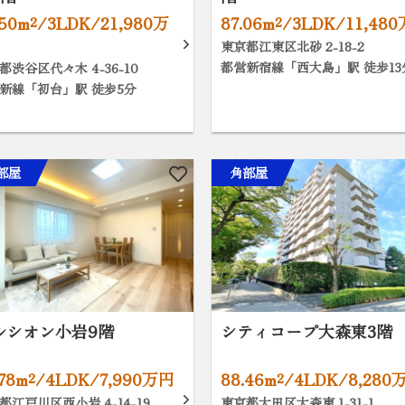
.50m²/3LDK/21,980万
87.06m²/3LDK/11,48
東京都江東区北砂 2-18-2
都営新宿線「西大島」駅 徒歩13
都渋谷区代々木 4-36-10
新線「初台」駅 徒歩5分
部屋
角部屋
ルシオン小岩9階
シティコープ大森東3階
.78m²/4LDK/7,990万円
88.46m²/4LDK/8,280
都江戸川区西小岩 4-14-19
東京都大田区大森東 1-31-1