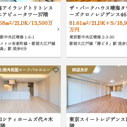
海アイランドトリトンス
ザ・パークハウス晴海タ
エアビュータワー37階
ーズクロノレジデンス46
.68m²/2LDK/13,500万
81.61m²/2LDK+S/18,
万円
都中央区晴海 1-6-1
東京都中央区晴海 2-3-30
メトロ有楽町線・都営大江戸線
都営大江戸線「勝どき」駅 徒歩1
島」駅 徒歩6分
上階角部屋ルーフバルコニー
眺望良好
和シティホームズ代々木
東京スイートレジデンス1
6階
階