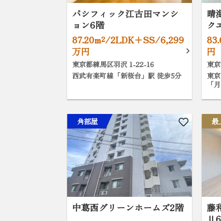
パシフィック江古田マンシ
晴
ョン6階
ク
87.20m²/2LDK+SS/6,299
83
万円
円
東京都練馬区羽沢 1-22-16
東京
西武有楽町線「新桜台」駅 徒歩5分
東京
「月
角部屋
最
中葛西グリーンホームズ2階
藤
Ⅱ