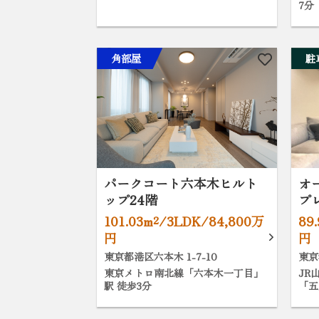
7分
角部屋
駐
パークコート六本木ヒルト
オ
ップ24階
プ
101.03m²/3LDK/84,800万
89
円
円
東京都港区六本木 1-7-10
東京
東京メトロ南北線「六本木一丁目」
JR
駅 徒歩3分
「五