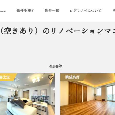
物件を探す
物件一覧
ログリノベについて
ove
（空きあり）のリノベーションマ
全
98
件
格改定
眺望良好