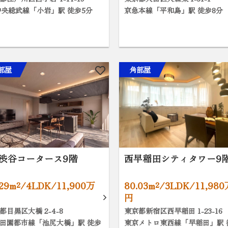
中央総武線「小岩」駅 徒歩5分
京急本線「平和島」駅 徒歩8分
部屋
角部屋
K渋谷コータース9階
西早稲田シティタワー9
.29m²/4LDK/11,900万
80.03m²/3LDK/11,98
円
都目黒区大橋 2-4-8
東京都新宿区西早稲田 1-23-16
田園都市線「池尻大橋」駅 徒歩
東京メトロ東西線「早稲田」駅 