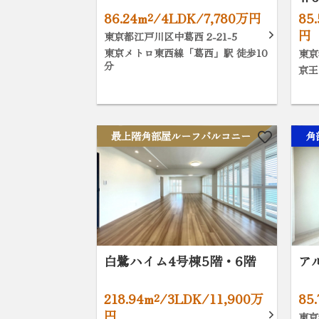
86.24m²/4LDK/7,780万円
85
円
東京都江戸川区中葛西 2-21-5
東京メトロ東西線「葛西」駅 徒歩10
東京
分
京王
最上階角部屋ルーフバルコニー
角
白鷺ハイム4号棟5階・6階
ア
218.94m²/3LDK/11,900万
85
円
東京