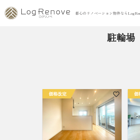
都心のリノベーション物件ならLogRen
駐輪場
価格改定
価