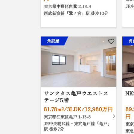
JR
東京都中野区白鷺 2-13-4
西武新宿線「鷺ノ宮」駅 徒歩10分
角部屋
角
サンクタス亀戸ウエストス
N
テージ5階
81.78m²/3LDK/12,980万円
89
円
東京都江東区亀戸 1-13-8
JR中央総武線・東武亀戸線「亀戸」
東京
駅 徒歩7分
東急