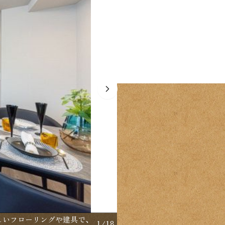
【間取り：3LDK】専有面
しいフローリングや建具で、
1
/
18
ーゼット付きの約11.3帖