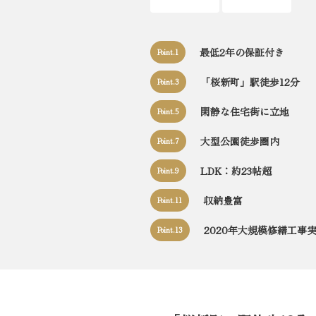
最低2年の保証付き
Point.1
「桜新町」駅徒歩12分
Point.3
閑静な住宅街に立地
Point.5
大型公園徒歩圏内
Point.7
LDK：約23帖超
Point.9
収納豊富
Point.11
2020年大規模修繕工事
Point.13