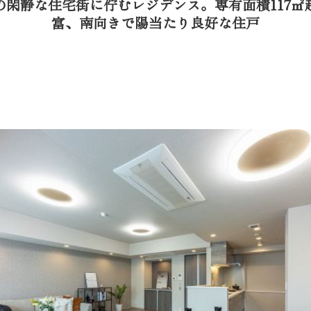
の閑静な住宅街に佇むレジデンス。専有面積117㎡超
富、南向きで陽当たり良好な住戸