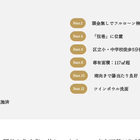
頭金無しでフルローン検
Point.2
「弦巻」に位置
Point.4
区立小・中学校徒歩5分
Point.6
専有面積：117㎡超
Point.8
南向きで陽当たり良好
Point.10
ツインボウル洗面
Point.12
実施済