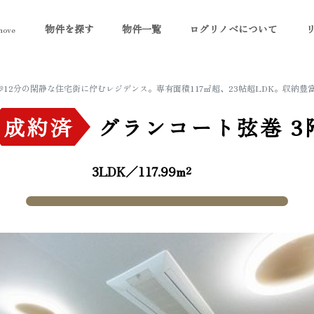
物件を探す
物件一覧
ログリノベについて
ove
歩12分の閑静な住宅街に佇むレジデンス。専有面積117㎡超、23帖超LDK。収納
成約済
グランコート弦巻
3
3LDK／117.99m²