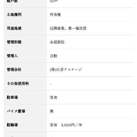
総戸数
22戸
土地権利
所有権
用途地域
近隣商業、第一種住居
管理形態
全部委託
管理人
日勤
管理会社
(株)大京アステージ
その他使用料
-
駐車場
空有
バイク置場
無
駐輪場
空有 3,000円／年