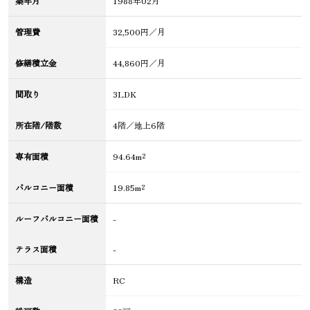
築年月
1988年02月
管理費
32,500円／月
修繕積立金
44,860円／月
間取り
3LDK
所在階/階数
4階／地上6階
専有面積
94.64m²
バルコニー面積
19.85m²
ルーフバルコニー面積
-
テラス面積
-
構造
RC