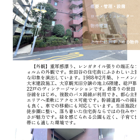
概要・管理・設備
ローンシミュレーター
物件概要
あなたにおすすめの物件
【外観】重厚感漂う、レンガタイル張りの端正なフ
ォルムの外観です。世田谷の住宅街にふさわしい上質
な印象を演出しています。1988年2月築、トーメン/
大末建設施工、大京観光旧分譲の地上6階建、総戸数
22戸のヴィンテージマンションです。最寄りの世田
谷線をはじめ、複数のバス路線が利用でき、都心主要
エリアへ柔軟にアクセス可能です。幹線道路への接続
も良く、車での移動にも対応しています。生活施設が
徒歩圏に整い、落ち着いた住宅街ならではの住みやす
さが魅力です。緑を感じられる公園も近く、子育て世
帯にも適した環境です。