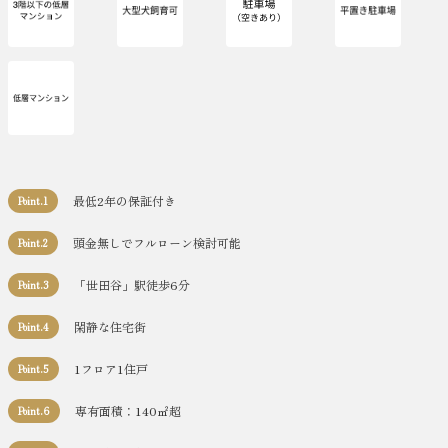
最低2年の保証付き
Point.1
頭金無しでフルローン検討可能
Point.2
「世田谷」駅徒歩6分
Point.3
閑静な住宅街
Point.4
1フロア1住戸
Point.5
専有面積：140㎡超
Point.6