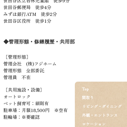
世田谷区立若林児童館 徒歩9分
世田谷郵便局 徒歩4分
みずほ銀行ATM 徒歩2分
世田谷区役所 徒歩1分
◆管理形態・修繕履歴・共用部
［管理形態］
管理会社 (株)フジホーム
管理形態 全部委託
管理員 不在
Top
［共用施設・設備］
オートロック
間取り
ペット飼育可：細則有
リビング・ダイニング
駐車場：月額18,500円 ※空有
外観・エントランス
駐輪場：※要確認
ロケーション