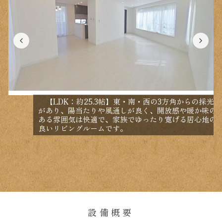
【LDK：約25.3帖】東・南・西の3方角からの採光
があり、陽当たりや風通しが良く、開放感や暖か味の
ある雰囲気は快適で、家族でゆったり寛げる居心地の
良いリビングルームです。
設備概要