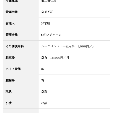
用途地域
第二種住居
管理形態
全部委託
管理人
非常駐
管理会社
(株)フジホーム
その他使用料
ルーフバルコニー使用料 1,000円／月
駐車場
空有 18,500円／月
バイク置場
無
駐輪場
有
現状
空家
引渡
相談