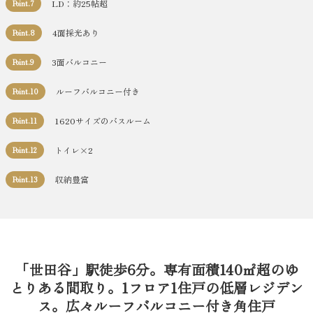
LD：約25帖超
Point.7
4面採光あり
Point.8
3面バルコニー
Point.9
ルーフバルコニー付き
Point.10
1620サイズのバスルーム
Point.11
トイレ×2
Point.12
収納豊富
Point.13
「世田谷」駅徒歩6分。専有面積140㎡超のゆ
とりある間取り。1フロア1住戸の低層レジデン
ス。広々ルーフバルコニー付き角住戸