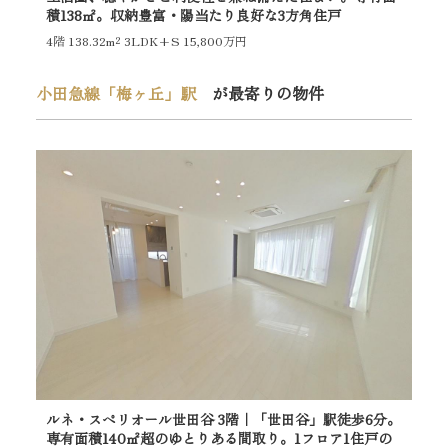
積138㎡。収納豊富・陽当たり良好な3方角住戸
㎡
き
4階
138.32m²
3LDK+S 15,800万円
3階
小田急線「梅ヶ丘」駅
が最寄りの物件
ルネ・スペリオール世田谷 3階｜「世田谷」駅徒歩6分。
専有面積140㎡超のゆとりある間取り。1フロア1住戸の