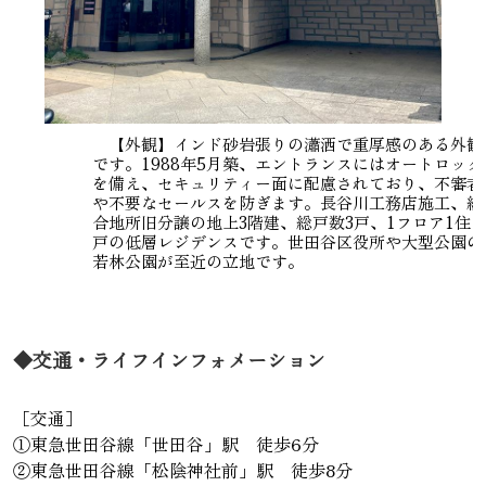
【外観】インド砂岩張りの瀟洒で重厚感のある外観
です。1988年5月築、エントランスにはオートロック
を備え、セキュリティー面に配慮されており、不審者
や不要なセールスを防ぎます。長谷川工務店施工、総
合地所旧分譲の地上3階建、総戸数3戸、1フロア1住
戸の低層レジデンスです。世田谷区役所や大型公園の
若林公園が至近の立地です。
◆交通・ライフインフォメーション
［交通］
①東急世田谷線「世田谷」駅 徒歩6分
②東急世田谷線「松陰神社前」駅 徒歩8分