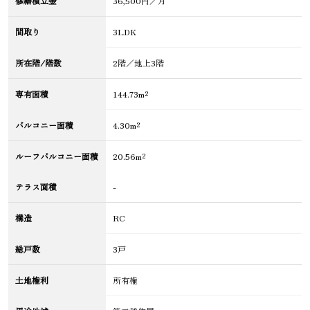
修繕積立金
36,500円／月
間取り
3LDK
所在階/階数
2階／地上3階
専有面積
144.73m²
バルコニー面積
4.30m²
ルーフバルコニー面積
20.56m²
テラス面積
-
構造
RC
総戸数
3戸
土地権利
所有権