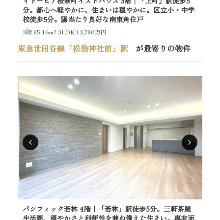
イトーピア桜新町イストハウス 3階｜「上町」駅徒歩5
ラ
分。都心へ軽やかに、住まいは穏やかに。区立小・中学
分
校徒歩5分。陽当たり良好な南東角住戸
な
3階
85.16m²
3LDK 13,780万円
4階
東急世田谷線「松陰神社前」駅
が最寄りの物件
パシフィック若林 4階｜「若林」駅徒歩5分。三軒茶屋
G・
生活圏、穏やかさと利便性を兼ね備えた住まい。専有面
け