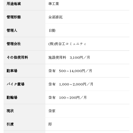
用途地域
準工業
管理形態
全部委託
管理人
日勤
管理会社
(株)長谷工コミュニティ
その他使用料
施設使用料 3,100円／月
駐車場
空有 500～14,000円／月
バイク置場
空有 1,000～2,000円／月
駐輪場
空有 100～200円／月
現状
空家
引渡
即