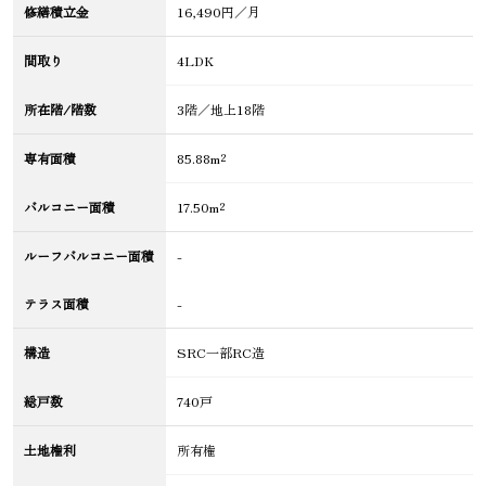
修繕積立金
16,490円／月
間取り
4LDK
所在階/階数
3階／地上18階
専有面積
85.88m²
バルコニー面積
17.50m²
ルーフバルコニー面積
-
テラス面積
-
構造
SRC一部RC造
総戸数
740戸
土地権利
所有権