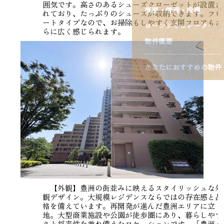
囲気です。高さのあるシューズクローゼットが設置さ
概要・管理・設備
れており、たっぷりのシューズが収納できます。フロ
ートタイプなので、お掃除もしやすく玄関フロアもさ
ローンシミュレーター
らに広く感じられます。
物件概要
あなたにおすすめの物件
【外観】豊洲の街並みに映えるスタイリッシュな外
観デザイン。大規模レジデンスならではの存在感と品
格を備えています。再開発が進んだ豊洲エリアに立
地。大型商業施設や公園が徒歩圏にあり、暮らしやす
さと将来性を兼ね備えたロケーションです。「豊洲」