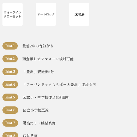
最低2年の保証付き
Point.1
頭金無しでフルローン検討可能
Point.2
「豊洲」駅徒歩5分
Point.3
「アーバンドックららぽーと豊洲」徒歩圏内
Point.4
区立小・中学校徒歩3分圏内
Point.5
区立小学校至近
Point.6
陽当たり・眺望良好
Point.7
収納豊富
Point.8