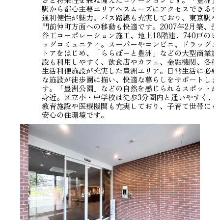
駅から都心主要エリアへスムーズにアクセスできる交
通利便性が魅力。バス路線も充実しており、東京駅や
門前仲町方面への移動も快適です。2007年2月築、長
谷工コーポレーション施工、地上18階建、740戸のビ
ッグコミュニティ。スーパーやコンビニ、ドラッグス
トアをはじめ、「ららぽーと豊洲」などの大型商業施
設も利用しやすく、飲食店やカフェ、金融機関、各種
生活利便施設が充実した豊洲エリア。日常生活に必要
な施設が徒歩圏に揃い、快適な暮らしをサポートしま
す。「豊洲公園」などの自然を感じられるスポットが
身近。区立小・中学校は徒歩3分圏内と通いやすく、
教育施設や医療機関も充実しており、子育て世帯にも
安心の住環境です。