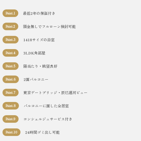
最低2年の保証付き
Point.1
頭金無しでフルローン検討可能
Point.2
1418サイズの浴室
Point.3
3LDK角部屋
Point.4
陽当たり・眺望良好
Point.5
2面バルコニー
Point.6
東京ゲートブリッジ・辰巳運河ビュー
Point.7
バルコニーに面した全居室
Point.8
コンシェルジュサービス付き
Point.9
24時間ゴミ出し可能
Point.10