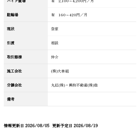
バイク置場
有 2,100～4,200円／月
駐輪場
有 160～420円／月
現状
空家
引渡
相談
取引態様
仲介
施工会社
(株)大林組
分譲会社
丸紅(株)・興和不動産(株)他
備考
情報更新日
2026/08/05
更新予定日
2026/08/19