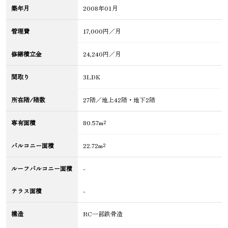
築年月
2008年01月
管理費
17,000円／月
修繕積立金
24,240円／月
間取り
3LDK
所在階/階数
27階／地上42階・地下2階
専有面積
80.57m²
バルコニー面積
22.72m²
ルーフバルコニー面積
-
テラス面積
-
構造
RC一部鉄骨造