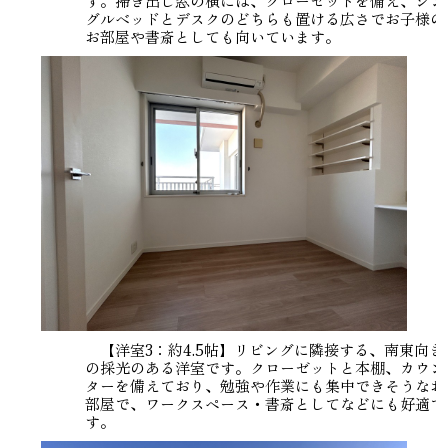
す。掃き出し窓の横には、クローゼットを備え、シン
グルベッドとデスクのどちらも置ける広さでお子様の
お部屋や書斎としても向いています。
【洋室3：約4.5帖】リビングに隣接する、南東向き
の採光のある洋室です。クローゼットと本棚、カウン
ターを備えており、勉強や作業にも集中できそうなお
部屋で、ワークスペース・書斎としてなどにも好適で
す。