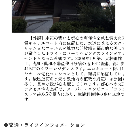
【外観】水辺の潤いと都心の利便性を兼ね備えた東
雲キャナルコート内に位置した、水辺に映えるスタイ
リッシュなフォルムが魅力な開放感と都市的な美しさ
が融合したホワイトにコーラルピンクのラインがアク
セントとなった外観です。2008年1月築、大林組施
工、丸紅/興和不動産他旧分譲の地上42階建、総戸数
415戸のタワーレジデンスです。エコキュート採用し
たオール電化マンションとして、環境に配慮していま
す。辰巳運河の水景や敷地内の植栽や周辺には公園も
多く、豊かな緑が心も癒してくれます。都心への交通
アクセス性も良好で、スーパー・コンビニ・ドラッグ
ストア徒歩5分圏内にあり、生活利便性の高い立地で
す。
◆交通・ライフインフォメーション