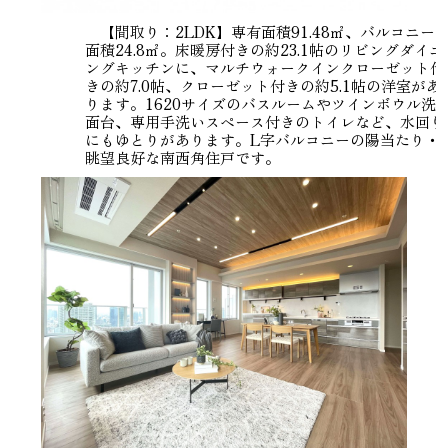
【間取り：2LDK】専有面積91.48㎡、バルコニー
面積24.8㎡。床暖房付きの約23.1帖のリビングダイニ
ングキッチンに、マルチウォークインクローゼット付
きの約7.0帖、クローゼット付きの約5.1帖の洋室があ
ります。1620サイズのバスルームやツインボウル洗
面台、専用手洗いスペース付きのトイレなど、水回り
にもゆとりがあります。L字バルコニーの陽当たり・
眺望良好な南西角住戸です。