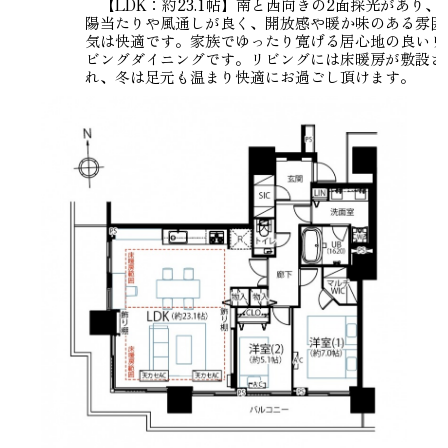
【LDK：約23.1帖】南と西向きの2面採光があり、
陽当たりや風通しが良く、開放感や暖か味のある雰囲
気は快適です。家族でゆったり寛げる居心地の良いリ
ビングダイニングです。リビングには床暖房が敷設さ
れ、冬は足元も温まり快適にお過ごし頂けます。