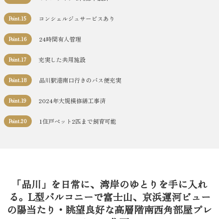
コンシェルジュサービスあり
Point.15
24時間有人管理
Point.16
充実した共用施設
Point.17
品川駅港南口行きのバス便充実
Point.18
2024年大規模修繕工事済
Point.19
1住戸ペット2匹まで飼育可能
Point.20
「品川」を日常に、湾岸のゆとりを手に入れ
る。L型バルコニーで富士山、京浜運河ビュー
の陽当たり・眺望良好な高層階南西角部屋プレ