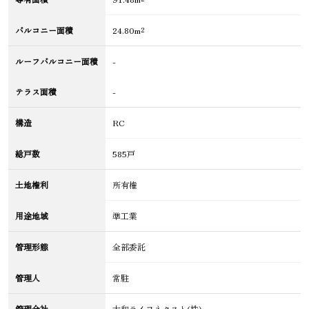
バルコニー面積
24.80m²
ルーフバルコニー面積
-
テラス面積
-
構造
RC
総戸数
585戸
土地権利
所有権
用途地域
準工業
管理形態
全部委託
管理人
常駐
管理会社
大和ライフネクスト(株)