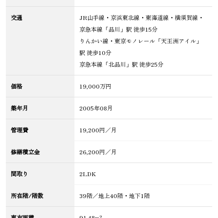
交通
JR山手線・京浜東北線・東海道線・横須賀線・
京急本線「品川」駅 徒歩15分
りんかい線・東京モノレール「天王洲アイル」
駅 徒歩10分
京急本線「北品川」駅 徒歩25分
価格
19,000万円
築年月
2005年08月
管理費
19,200円／月
修繕積立金
26,200円／月
間取り
2LDK
所在階/階数
39階／地上40階・地下1階
専有面積
91.48m²