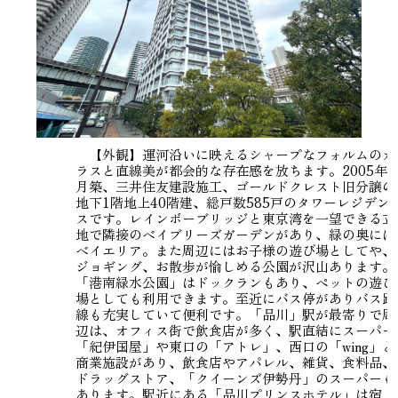
【外観】運河沿いに映えるシャープなフォルムのガ
ラスと直線美が都会的な存在感を放ちます。2005年8
月築、三井住友建設施工、ゴールドクレスト旧分譲の
地下1階地上40階建、総戸数585戸のタワーレジデン
スです。レインボーブリッジと東京湾を一望できる立
地で隣接のベイブリーズガーデンがあり、緑の奥には
ベイエリア。また周辺にはお子様の遊び場としてや、
ジョギング、お散歩が愉しめる公園が沢山あります。
「港南緑水公園」はドックランもあり、ペットの遊び
場としても利用できます。至近にバス停がありバス路
線も充実していて便利です。「品川」駅が最寄りで周
辺は、オフィス街で飲食店が多く、駅直結にスーパー
「紀伊国屋」や東口の「アトレ」、西口の「wing」と
商業施設があり、飲食店やアパレル、雑貨、食料品、
ドラッグストア、「クイーンズ伊勢丹」のスーパーも
あります。駅近にある「品川プリンスホテル」は宿