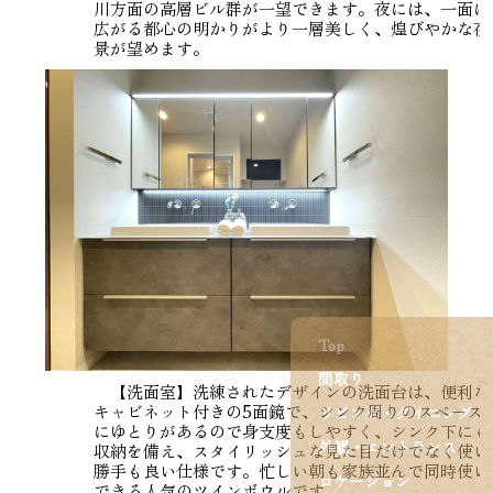
川方面の高層ビル群が一望できます。夜には、一面に
広がる都心の明かりがより一層美しく、煌びやかな夜
景が望めます。
Top
間取り
【洗面室】洗練されたデザインの洗面台は、便利な
キャビネット付きの5面鏡で、シンク周りのスペース
リビング・ダイニング
にゆとりがあるので身支度もしやすく、シンク下にも
外観・エントランス
収納を備え、スタイリッシュな見た目だけでなく使い
勝手も良い仕様です。忙しい朝も家族並んで同時使い
ロケーション
できる人気のツインボウルです。