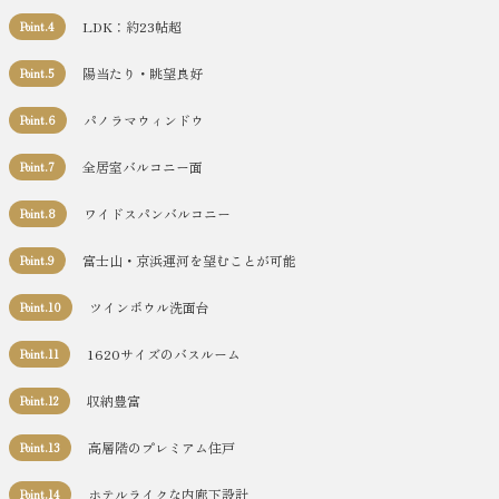
LDK：約23帖超
Point.4
陽当たり・眺望良好
Point.5
パノラマウィンドウ
Point.6
全居室バルコニー面
Point.7
ワイドスパンバルコニー
Point.8
富士山・京浜運河を望むことが可能
Point.9
ツインボウル洗面台
Point.10
1620サイズのバスルーム
Point.11
収納豊富
Point.12
高層階のプレミアム住戸
Point.13
ホテルライクな内廊下設計
Point.14