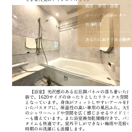
概要・管理・設備
ローンシミュレーター
物件概要
あなたにおすすめの物件
【浴室】光沢感のある石目調パネルの落ち着いた内
装で、1620サイズのゆったりとしたリラックス空間
となっています。身体がフィットしやすいアールを描
いたバスタブに、保温性の高い専用の風呂ふた、大判
のシャワーヘッドや空間を広く感じさせるワイドミラ
ーも備えています。また浴室換気乾燥機付きで、バス
タイムも快適です。室外干しができない梅雨や花粉の
時期のお洗濯にも活躍します。