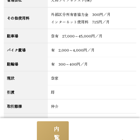
外部区分所有者協力金 300円／月
その他使用料
インターネット使用料 715円／月
駐車場
空有 27,000～45,000円／月
バイク置場
有 2,000～4,000円／月
駐輪場
有 300～400円／月
現状
空家
引渡
即
取引態様
仲介
施工会社
三井住友建設(株)
内
分譲会社
(株)ゴールドクレスト
覧