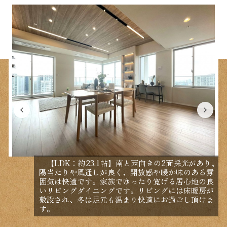
【LDK：約23.1帖】南と西向きの2面採光があり、
陽当たりや風通しが良く、開放感や暖か味のある雰
囲気は快適です。家族でゆったり寛げる居心地の良
いリビングダイニングです。リビングには床暖房が
敷設され、冬は足元も温まり快適にお過ごし頂けま
す。