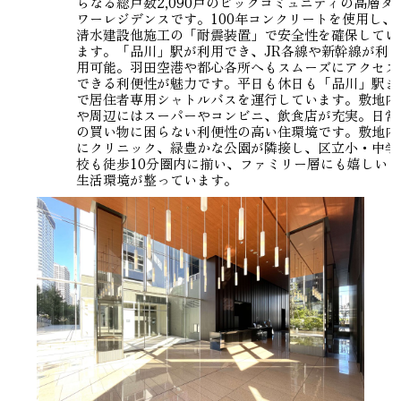
らなる総戸数2,090戸のビックコミュニティの高層タ
ワーレジデンスです。100年コンクリートを使用し、
清水建設他施工の「耐震装置」で安全性を確保してい
ます。「品川」駅が利用でき、JR各線や新幹線が利
用可能。羽田空港や都心各所へもスムーズにアクセス
できる利便性が魅力です。平日も休日も「品川」駅ま
で居住者専用シャトルバスを運行しています。敷地内
や周辺にはスーパーやコンビニ、飲食店が充実。日常
の買い物に困らない利便性の高い住環境です。敷地内
にクリニック、緑豊かな公園が隣接し、区立小・中学
校も徒歩10分圏内に揃い、ファミリー層にも嬉しい
生活環境が整っています。