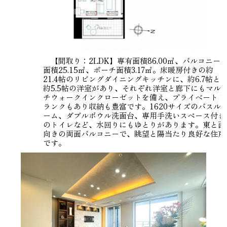
【間取り：2LDK】専有面積86.00㎡、バルコニー
面積25.15㎡、ポーチ面積3.17㎡。床暖房付きの約
21.4帖のリビングダイニングキッチンに、約6.7帖と
約5.5帖の洋室があり、それぞれ洋室と廊下にもマル
チウォークインクローゼットを備え、プライベートト
ランクもあり収納も豊富です。1620サイズのバスル
ーム、ダブルボウル洗面台、専用手洗いスペース付き
のトイレなど、水回りにもゆとりがあります。東と西
向きの両面バルコニーで、眺望と陽当たり良好な住戸
です。