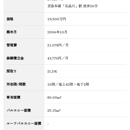
京急本線「北品川」駅 徒歩26分
価格
19,500万円
築年月
2006年10月
管理費
21,078円／月
修繕積立金
43,770円／月
間取り
2LDK
所在階/階数
16階／地上42階・地下2階
専有面積
86.00m²
バルコニー面積
25.15m²
ルーフバルコニー面積
-