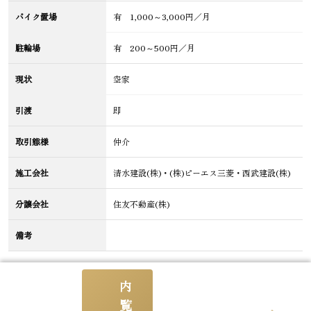
バイク置場
有 1,000～3,000円／月
駐輪場
有 200～500円／月
現状
空家
引渡
即
取引態様
仲介
施工会社
清水建設(株)・(株)ピーエス三菱・西武建設(株)
分譲会社
住友不動産(株)
備考
内
情報更新日
2026/08/05
更新予定日
2026/08/19
覧