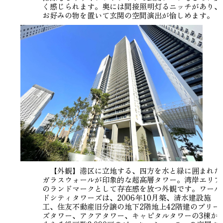
く感じられます。奥には間接照明灯るニッチがあり、
お好みの物を置いて玄関の空間演出が愉しめます。
【外観】港区に立地する、四方を水と緑に囲まれた
ガラスウォールが印象的な超高層タワー。湾岸エリア
のランドマークとして存在感を放つ外観です。ワール
ドシティタワーズは、2006年10月築、清水建設施
工、住友不動産旧分譲の地下2階地上42階建のブリー
ズタワー、アクアタワー、キャピタルタワーの3棟か