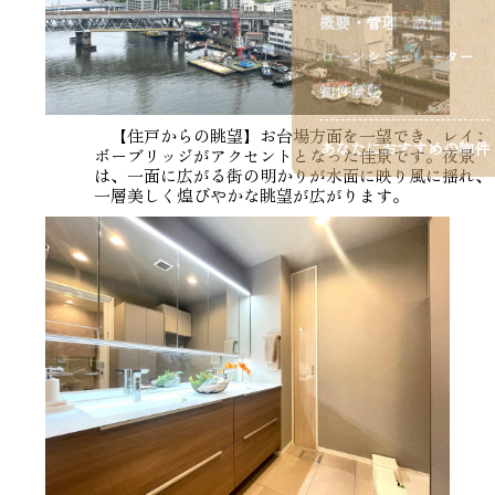
概要・管理・設備
ローンシミュレーター
物件概要
【住戸からの眺望】お台場方面を一望でき、レイン
あなたにおすすめの物件
ボーブリッジがアクセントとなった佳景です。夜景
は、一面に広がる街の明かりが水面に映り風に揺れ、
一層美しく煌びやかな眺望が広がります。