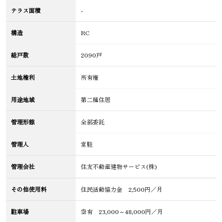
テラス面積
-
構造
RC
総戸数
2090戸
土地権利
所有権
用途地域
第二種住居
管理形態
全部委託
管理人
常駐
管理会社
住友不動産建物サービス(株)
その他使用料
住民活動協力金 2,500円／月
駐車場
空有 23,000～48,000円／月