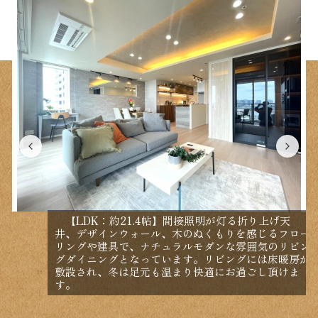
【LDK：約21.4帖】間接照明が灯る折り上げ天
井、デザインウォール、木のぬくもりを感じるフロー
リングや建具で、ナチュラルモダンな雰囲気のリビン
グダイニングとなっています。リビングには床暖房が
敷設され、冬は足元も温まり快適にお過ごし頂けま
す。