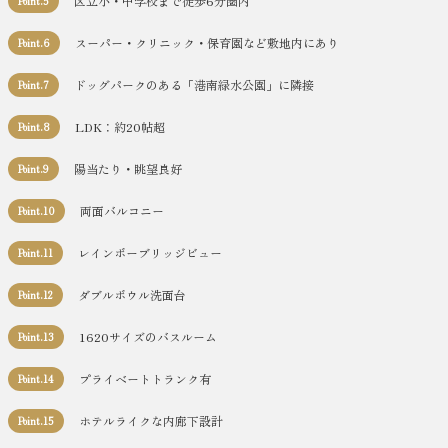
区立小・中学校まで徒歩6分圏内
Point.5
スーパー・クリニック・保育園など敷地内にあり
Point.6
ドッグパークのある「港南緑水公園」に隣接
Point.7
LDK：約20帖超
Point.8
陽当たり・眺望良好
Point.9
両面バルコニー
Point.10
レインボーブリッジビュー
Point.11
ダブルボウル洗面台
Point.12
1620サイズのバスルーム
Point.13
プライベートトランク有
Point.14
ホテルライクな内廊下設計
Point.15