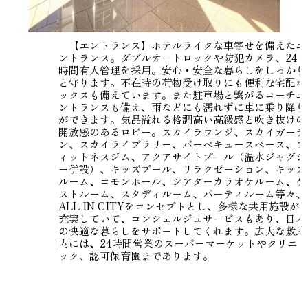
【エントランス】ホテルライクな車寄せを備えたエ
ントランス。ダブルオートロックや防犯カメラ、24
時間有人管理を採用。安心・安全な暮らしをしっかり
と守ります。不在時の荷物受け取りにも便利な宅配ボ
ックスも備えています。また駐車場と繋がるコーチエ
ントランスも備え、雨などにも濡れずに車に乗り降り
ができます。気品溢れる格調高い高級感と吹き抜けの
開放感のあるロビー。スカイラウンジ、スカイガーデ
ン、スカイライブラリー、バーベキュースペース、フ
ィットネスジム、アクアサイトプール（温水ジャグジ
ー併設）、キッズプール、リラクゼーション、キッズ
ルーム、コモンホール、シアターカラオケルーム、ゲ
ストルーム、スタディルーム、パーティルーム等々、
ALL IN CITYをコンセプトとし、多様な共用施設が
充実していて、コンシェルジュサービスもあり、日々
の快適な暮らしをサポートしてくれます。広大な敷地
内には、24時間営業のスーパーマーケットやクリニ
ック、認可保育園まであります。