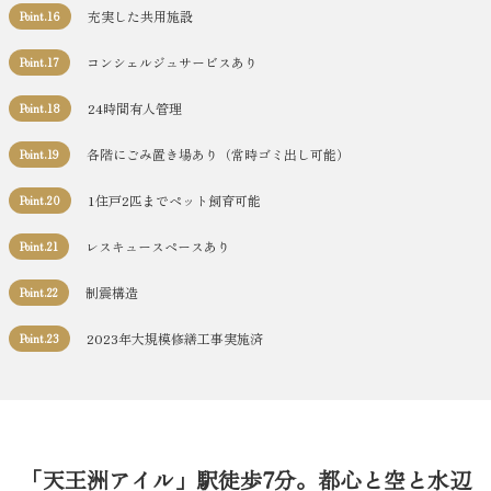
充実した共用施設
Point.16
コンシェルジュサービスあり
Point.17
24時間有人管理
Point.18
各階にごみ置き場あり（常時ゴミ出し可能）
Point.19
1住戸2匹までペット飼育可能
Point.20
レスキュースペースあり
Point.21
制震構造
Point.22
2023年大規模修繕工事実施済
Point.23
「天王洲アイル」駅徒歩7分。都心と空と水辺