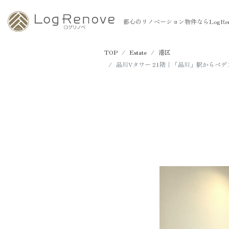
都心のリノベーション物件ならLogRen
TOP
Estate
港区
品川Vタワー 21階｜「品川」駅から