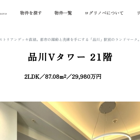
物件を探す
物件一覧
ログリノベについて
ove
ペデストリアンデッキ直結。都市の躍動と洗練を手にする「品川」駅前のランドマーク
品川Vタワー
21階
2LDK／87.08m²／29,980万円