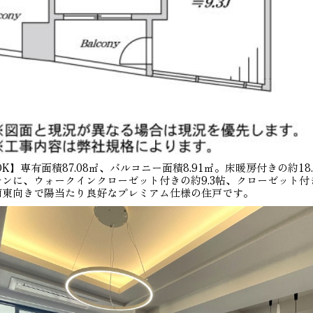
K】専有面積87.08㎡、バルコニー面積8.91㎡。床暖房付きの約18
ンに、ウォークインクローゼット付きの約9.3帖、クローゼット付き
南東向きで陽当たり良好なプレミアム仕様の住戸です。