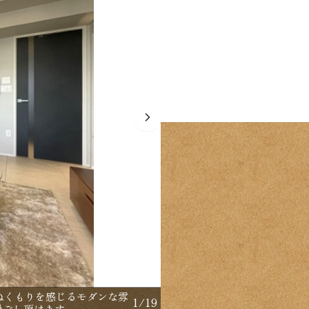
【間取り：2LDK】専有面
ぬくもりを感じるモダンな雰
1
/
19
ークインクローゼット付き
過ごし頂けます。