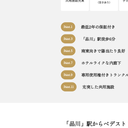
最低2年の保証付き
Point.1
「品川」駅徒歩6分
Point.3
南東向きで陽当たり良好
Point.5
ホテルライクな内廊下
Point.7
専用使用権付きトランク
Point.9
充実した共用施設
Point.11
「品川」駅からペデスト