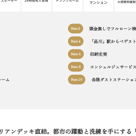
頭金無しでフルローン検
Point.2
「品川」駅からペデス
Point.4
収納充実
Point.6
コンシェルジュサービ
Point.8
ルーム
各階ダストステーショ
Point.10
リアンデッキ直結。都市の躍動と洗練を手にする