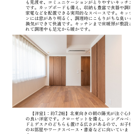
も見渡せ、コミュニケーションがとりやすいキッチン
です。カップボードも備え、収納も豊富で食器や調理
家電などを配置できる実用的なスペースです。キッチ
ンには窓があり明るく、調理時にこもりがちな臭いも
換気ができて快適です。キッチンまで床暖房が敷設さ
れて調理中も足元から暖かです。
【洋室1：約7.2帖】北東向きの朝の陽光が注ぐ心地
の良い洋室です。クローゼットを備え、シングルベッ
ドとデスクのどちらも置ける広さがあるので、お子様
のお部屋やワークスペース・書斎などに向いていま