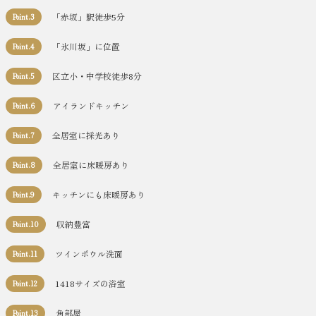
「赤坂」駅徒歩5分
Point.3
「氷川坂」に位置
Point.4
区立小・中学校徒歩8分
Point.5
アイランドキッチン
Point.6
全居室に採光あり
Point.7
全居室に床暖房あり
Point.8
キッチンにも床暖房あり
Point.9
収納豊富
Point.10
ツインボウル洗面
Point.11
1418サイズの浴室
Point.12
角部屋
Point.13