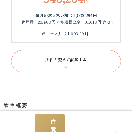
円
毎月のお支払い額 ：1,003,294円
( 管理費：23,400円 / 修繕積立金：31,610円 含む )
ボーナス月 ：1,003,294円
物件概要
内
所在地
東京都港区赤坂 6-10-6
覧