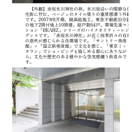
【外観】赤坂氷川神社の袂、氷川坂沿いの閑静な住
宅街に佇む、ベージュのタイル張りの重厚感漂う外観
です。2007年8月築、錢高組施工、東急不動産旧分譲
の地下2階付地上10階建、総戸数64戸、環境先進マン
ション「BRANZ」シリーズのハイクオリティーレジ
デンスです。「赤坂氷川神社」が近く四季折々の自然
の息吹が感じられる住環境です。「サントリー美術
館」・「国立新美術館」で文化を感じ、「東京ミッド
タウン」でショッピングも愉しめる都心にありなが
ら、文化や歴史のある穏やかな空気感纏う街並みで
す。