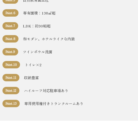
専有面積：138㎡超
Point.6
LDK：約30帖超
Point.7
和モダン、ホテルライクな内装
Point.8
ツインボウル洗面
Point.9
トイレ×2
Point.10
収納豊富
Point.11
ハイルーフ対応駐車場あり
Point.12
専用使用権付きトランクルームあり
Point.13