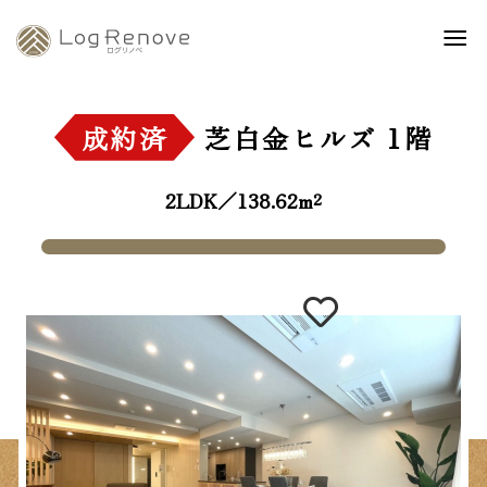
成約済
芝白金ヒルズ
1階
2LDK／138.62m²