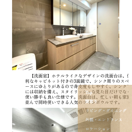
【洗面室】ホテルライクなデザインの洗面台は、便
利なキャビネット付きの3面鏡で、シンク周りのスペ
ースにゆとりがあるので身支度もしやすく、シンク下
には収納を備え、スタイリッシュな見た目だけでなく
Top
使い勝手も良い仕様です。洗面台は、忙しい朝も家族
間取り
並んで同時使いできる人気のツインボウルです。
リビング・ダイニング
外観・エントランス
ロケーション