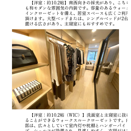
【洋室：約10.2帖】南西向きの採光があり、こちら
も和モダンな雰囲気の内装です。容量のあるウォーク
インクローゼットを備え、居室スペースも広くご利用
頂けます。大型ベッドまたは、シングルベッドが2台
置ける広さがあり、主寝室にもおすすめです。
【洋室：約10.2帖（WIC）】洗面室と主寝室に抜け
ることができるウォークスルークローゼットです。内
部は、広々としていて室内灯や枕棚とハンガーパイ
プ、シェルフが設置され、見渡しやすく、衣類だけで