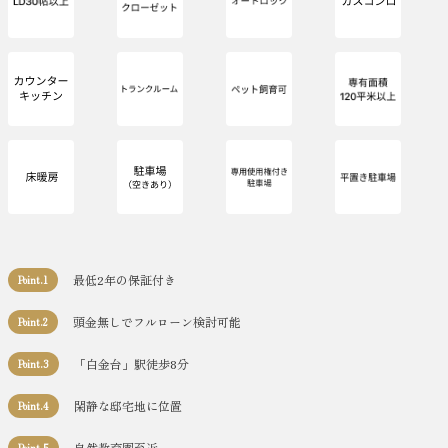
最低2年の保証付き
Point.1
頭金無しでフルローン検討可能
Point.2
「白金台」駅徒歩8分
Point.3
閑静な邸宅地に位置
Point.4
自然教育園至近
Point.5