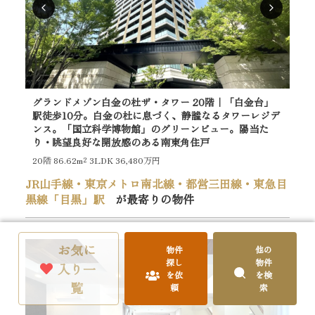
グランドメゾン白金の杜ザ・タワー 20階｜「白金台」
目
駅徒歩10分。白金の杜に息づく、静謐なるタワーレジデ
分
ンス。「国立科学博物館」のグリーンビュー。陽当た
「
り・眺望良好な開放感のある南東角住戸
境
20階
86.62m²
3LDK 36,480万円
2階
JR山手線・東京メトロ南北線・都営三田線・東急目
黒線「目黒」駅
が最寄りの物件
お気に
物件
他の
探し
物件
入り一
を依
を検
覧
頼
索