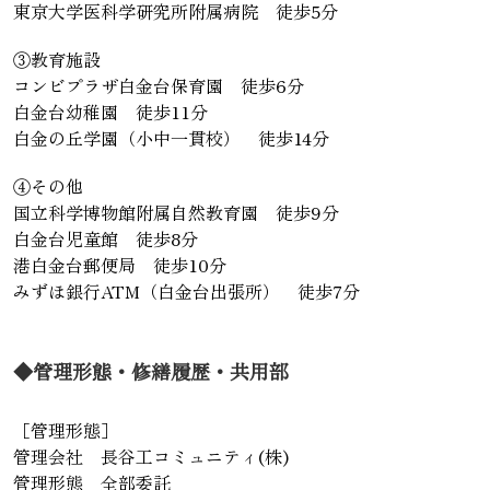
東京大学医科学研究所附属病院 徒歩5分
③教育施設
コンビプラザ白金台保育園 徒歩6分
白金台幼稚園 徒歩11分
白金の丘学園（小中一貫校） 徒歩14分
④その他
国立科学博物館附属自然教育園 徒歩9分
白金台児童館 徒歩8分
港白金台郵便局 徒歩10分
みずほ銀行ATM（白金台出張所） 徒歩7分
◆管理形態・修繕履歴・共用部
［管理形態］
管理会社 長谷工コミュニティ(株)
管理形態 全部委託