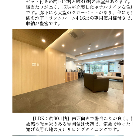
ゼット付きの約10.2帖と約8.0帖の洋室があります。
陽当たりが良く、収納が充実したホテルライクな住戸
です。廊下にも大型のクローゼットがあり、他にも無
償の地下トランクルーム4.16㎡の専用使用権付きで、
収納が豊富です。
【LDK：約30.1帖】南西向きで陽当たりが良く、開
放感や暖か味のある雰囲気は快適で、家族でゆったり
寛げる居心地の良いリビングダイニングです。