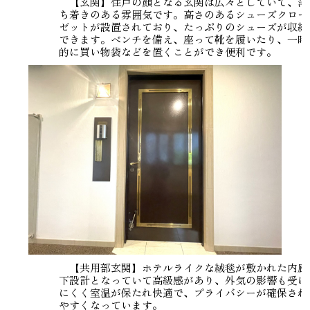
【玄関】住戸の顔となる玄関は広々としていて、落
ち着きのある雰囲気です。高さのあるシューズクロー
ゼットが設置されており、たっぷりのシューズが収納
できます。ベンチを備え、座って靴を履いたり、一時
的に買い物袋などを置くことができ便利です。
【共用部玄関】ホテルライクな絨毯が敷かれた内廊
下設計となっていて高級感があり、外気の影響も受け
にくく室温が保たれ快適で、プライバシーが確保され
やすくなっています。