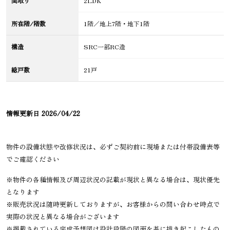
間取り
2LDK
所在階/階数
1階／地上7階・地下1階
構造
SRC一部RC造
総戸数
21戸
情報更新日
2026/04/22
物件の設備状態や改修状況は、必ずご契約前に現場または付帯設備表等
でご確認ください
※物件の各種情報及び周辺状況の記載が現状と異なる場合は、現状優先
となります
※販売状況は随時更新しておりますが、お客様からの問い合わせ時点で
実際の状況と異なる場合がございます
※掲載されている完成予想図は設計段階の図面を基に描き起こしたもの