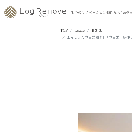
都心のリノベーション物件ならLogRen
TOP
Estate
目黒区
まんしょん中目黒 8階｜「中目黒」駅