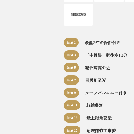
最低2年の保証付き
Point.1
「中目黒」駅徒歩10分
Point.3
総合病院至近
Point.5
目黒川至近
Point.7
ルーフバルコニー付き
Point.9
収納豊富
Point.11
最上階角部屋
Point.13
耐震補強工事済
Point.15