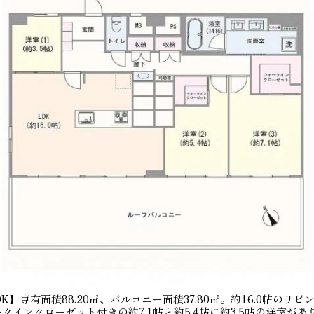
】専有面積88.20㎡、バルコニー面積37.80㎡。約16.0帖のリ
クインクローゼット付きの約7.1帖と約5.4帖に約3.5帖の洋室が