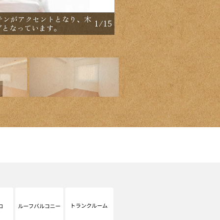
【間取り：3LDK】専有面
チンがアクセントとなり、木
1
/
15
ローゼット付きの約7.1帖
グとなっています。
います。ルーフバルコニー