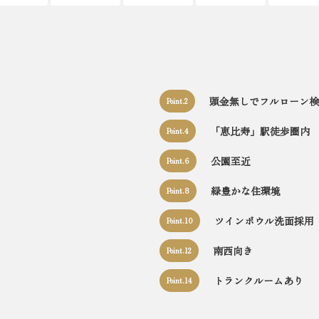
頭金無しでフルローン検
Point.2
「恵比寿」駅徒歩圏内
Point.4
公園至近
Point.6
緑豊かな住環境
Point.8
ツインボウル洗面採用
Point.10
南西向き
Point.12
トランクルームあり
Point.14