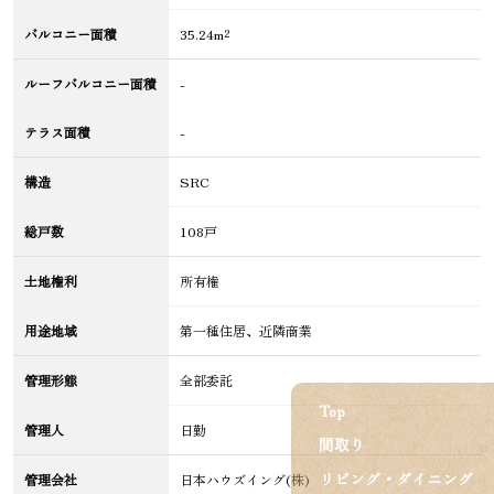
バルコニー面積
35.24m²
ルーフバルコニー面積
-
テラス面積
-
構造
SRC
総戸数
108戸
土地権利
所有権
用途地域
第一種住居、近隣商業
管理形態
全部委託
Top
管理人
日勤
間取り
リビング・ダイニング
管理会社
日本ハウズイング(株)