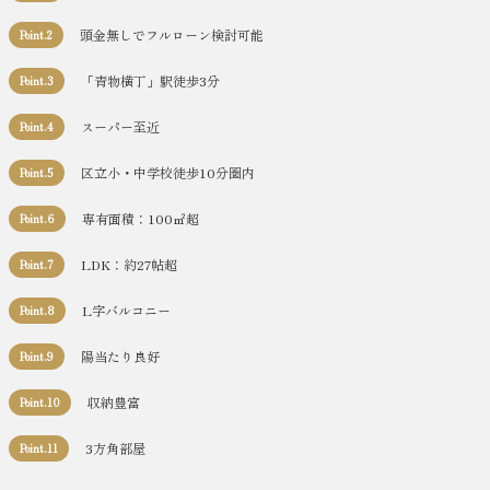
頭金無しでフルローン検討可能
Point.2
「青物横丁」駅徒歩3分
Point.3
スーパー至近
Point.4
区立小・中学校徒歩10分圏内
Point.5
専有面積：100㎡超
Point.6
LDK：約27帖超
Point.7
L字バルコニー
Point.8
陽当たり良好
Point.9
収納豊富
Point.10
3方角部屋
Point.11