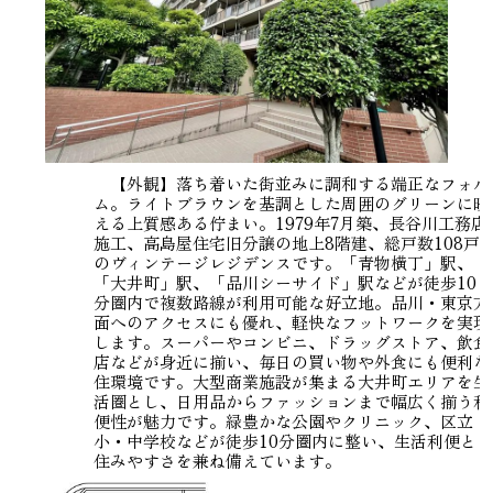
【外観】落ち着いた街並みに調和する端正なフォル
ム。ライトブラウンを基調とした周囲のグリーンに映
える上質感ある佇まい。1979年7月築、長谷川工務店
施工、高島屋住宅旧分譲の地上8階建、総戸数108戸
のヴィンテージレジデンスです。「青物横丁」駅、
「大井町」駅、「品川シーサイド」駅などが徒歩10
分圏内で複数路線が利用可能な好立地。品川・東京方
面へのアクセスにも優れ、軽快なフットワークを実現
します。スーパーやコンビニ、ドラッグストア、飲食
店などが身近に揃い、毎日の買い物や外食にも便利な
住環境です。大型商業施設が集まる大井町エリアを生
活圏とし、日用品からファッションまで幅広く揃う利
便性が魅力です。緑豊かな公園やクリニック、区立
小・中学校などが徒歩10分圏内に整い、生活利便と
住みやすさを兼ね備えています。