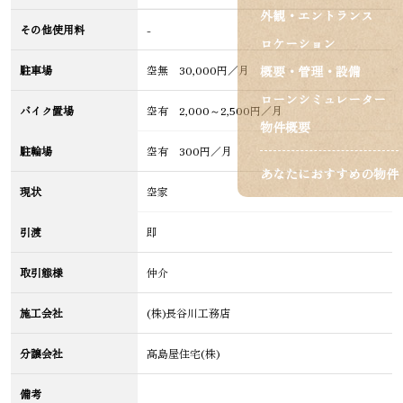
外観・エントランス
その他使用料
-
ロケーション
駐車場
空無 30,000円／月
概要・管理・設備
ローンシミュレーター
バイク置場
空有 2,000～2,500円／月
物件概要
駐輪場
空有 300円／月
あなたにおすすめの物件
現状
空家
引渡
即
取引態様
仲介
施工会社
(株)長谷川工務店
分譲会社
髙島屋住宅(株)
備考