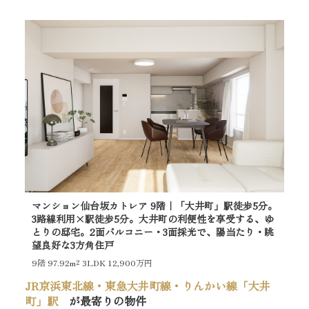
マンション仙台坂カトレア 9階｜「大井町」駅徒歩5分。
プ
3路線利用×駅徒歩5分。大井町の利便性を享受する、ゆ
井
とりの邸宅。2面バルコニー・3面採光で、陽当たり・眺
ド
望良好な3方角住戸
1階
9階
97.92m²
3LDK 12,900万円
JR京浜東北線・東急大井町線・りんかい線「大井
町」駅
が最寄りの物件