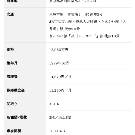
所在地
東京都品川区南品川 5-16-14
交通
京急本線「青物横丁」駅 徒歩3分
JR京浜東北線・東急大井町線・りんかい線「大
井町」駅 徒歩10分
りんかい線「品川シーサイド」駅 徒歩10分
価格
12,980万円
築年月
1979年07月
管理費
14,670円／月
修繕積立金
11,280円／月
間取り
3LDK
所在階/階数
3階／地上8階
専有面積
108.13m²