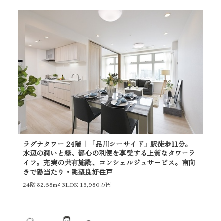
ラグナタワー 24階｜「品川シーサイド」駅徒歩11分。
ラグ
水辺の潤いと緑、都心の利便を享受する上質なタワーラ
の
イフ。充実の共有施設、コンシェルジュサービス。南向
し
きで陽当たり・眺望良好住戸
っ
24階
82.68m²
3LDK 13,980万円
10