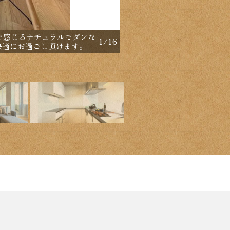
【間取り：3LDK】専有面
を感じるナチュラルモダンな
1
/
16
ーゼット付きの約6.8帖、
快適にお過ごし頂けます。
す。