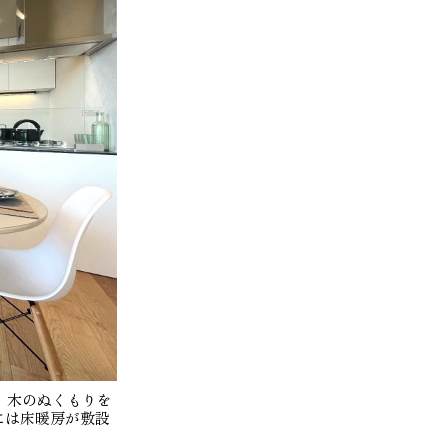
、木のぬくもりを
には床暖房が敷設