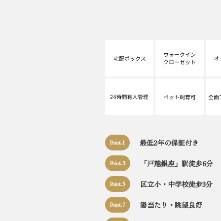
最低2年の保証付き
Point.1
「戸越銀座」駅徒歩6分
Point.3
区立小・中学校徒歩3分
Point.5
陽当たり・眺望良好
Point.7