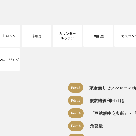
頭金無しでフルローン検
Point.2
複数路線利用可能
Point.4
「戸越銀座商店街」・
Point.6
角部屋
Point.8