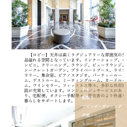
【ロビー】天井は高くラグジュアリーな雰囲気の気
品溢れる空間となっています。インナーショップ、コ
ンビニ、クリーニング、ラウンジ、ビューラウンジ、
シークレットガーデン、プライベートブース、ライブ
ラリー、集会室、ピアノスタジオ、パーティールー
ム、ゲストルーム、ミーティングルーム、カードルー
ム、ワインセラー、フィットネス等々、多彩な共用施
Top
設が充実しています。コンシェルジュサービスがあ
り、宅配便、タクシー手配等々、居住者のより快適な
間取り
暮らしをサポートします。
リビング・ダイニング
外観・エントランス
ロケーション