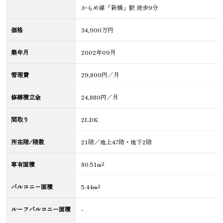
かもめ線「新橋」駅 徒歩9分
価格
34,900万円
築年月
2002年09月
管理費
29,800円／月
修繕積立金
24,880円／月
間取り
2LDK
所在階/階数
21階／地上47階・地下2階
専有面積
80.51m²
バルコニー面積
5.44m²
ルーフバルコニー面積
-