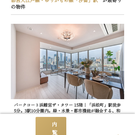
の物件
パークコート浜離宮ザ・タワー 15階｜「浜松町」駅徒歩
パ
5分。3駅10分圏内。緑・水景・都市機能が融合する、和
5
モダンの格調高い風格漂うタワーレジデンス。東京タワ
モ
ービューの角部屋2LDK
ー
内
南
15階
81.28m²
2LDK 48,500万円
覧