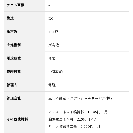
テラス面積
-
構造
RC
総戸数
424戸
土地権利
所有権
用途地域
商業
管理形態
全部委託
管理人
常駐
管理会社
三井不動産レジデンシャルサービス(株)
インターネット接続料 1,595円／月
その他使用料
給湯暖房基本料 2,200円／月
ヒーツ修繕積立金 3,380円／月