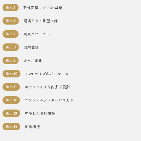
敷地面積：15,500㎡超
Point.5
陽当たり・眺望良好
Point.6
東京タワービュー
Point.7
収納豊富
Point.8
オール電化
Point.9
1620サイズのバスルーム
Point.10
ホテルライクな内廊下設計
Point.11
コンシェルジュサービスあり
Point.12
充実した共用施設
Point.13
制震構造
Point.14