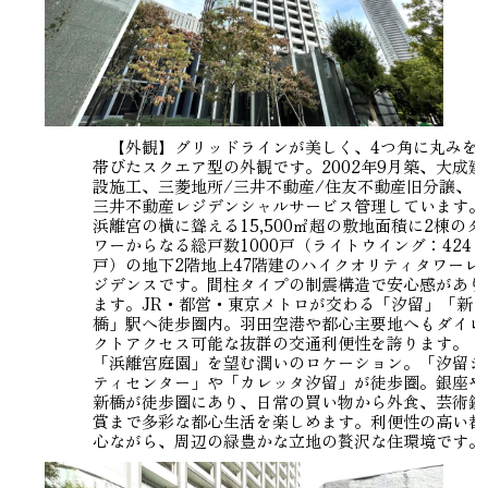
【外観】グリッドラインが美しく、4つ角に丸みを
帯びたスクエア型の外観です。2002年9月築、大成建
設施工、三菱地所/三井不動産/住友不動産旧分譲、
三井不動産レジデンシャルサービス管理しています。
浜離宮の横に聳える15,500㎡超の敷地面積に2棟のタ
ワーからなる総戸数1000戸（ライトウイング：424
戸）の地下2階地上47階建のハイクオリティタワーレ
ジデンスです。間柱タイプの制震構造で安心感があり
ます。JR・都営・東京メトロが交わる「汐留」「新
橋」駅へ徒歩圏内。羽田空港や都心主要地へもダイレ
クトアクセス可能な抜群の交通利便性を誇ります。
「浜離宮庭園」を望む潤いのロケーション。「汐留シ
ティセンター」や「カレッタ汐留」が徒歩圏。銀座や
新橋が徒歩圏にあり、日常の買い物から外食、芸術鑑
賞まで多彩な都心生活を楽しめます。利便性の高い都
心ながら、周辺の緑豊かな立地の贅沢な住環境です。