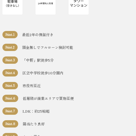
最低2年の保証付き
Point.1
頭金無しでフルローン検討可能
Point.2
「中野」駅徒歩5分
Point.3
区立中学校徒歩10分圏内
Point.4
市役所至近
Point.5
低層階が商業エリアで買物至便
Point.6
LDK：約25帖超
Point.7
陽当たり良好
Point.8