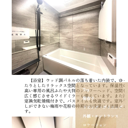
【浴室】ウッド調パネルの落ち着いた内装で、ゆっ
たりとしたリラックス空間となっています。保温性の
Top
高い専用の風呂ふたや大判のシャワーヘッド、空間を
広く感じさせるワイドミラーも備えています。また浴
間取り
室換気乾燥機付きで、バスタイムも快適です。室外干
しができない梅雨や花粉の時期のお洗濯にも活躍しま
リビング・ダイニング
す。
外観・エントランス
ロケーション