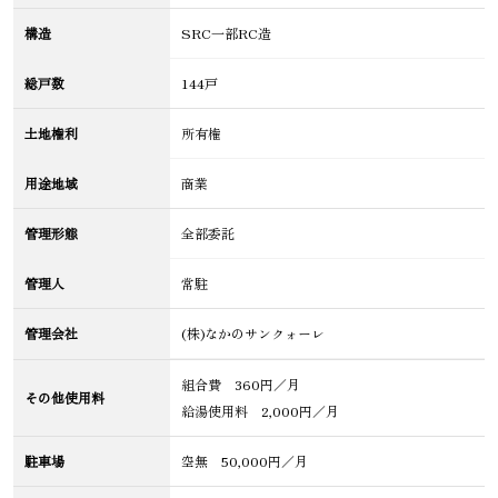
構造
SRC一部RC造
総戸数
144戸
土地権利
所有権
用途地域
商業
管理形態
全部委託
管理人
常駐
管理会社
(株)なかのサンクォーレ
組合費 360円／月
その他使用料
給湯使用料 2,000円／月
駐車場
空無 50,000円／月