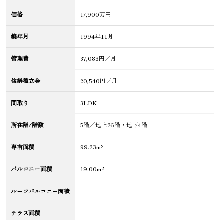
価格
17,900万円
築年月
1994年11月
管理費
37,083円／月
修繕積立金
20,540円／月
間取り
3LDK
所在階/階数
5階／地上26階・地下4階
専有面積
99.23m²
バルコニー面積
19.00m²
ルーフバルコニー面積
-
テラス面積
-