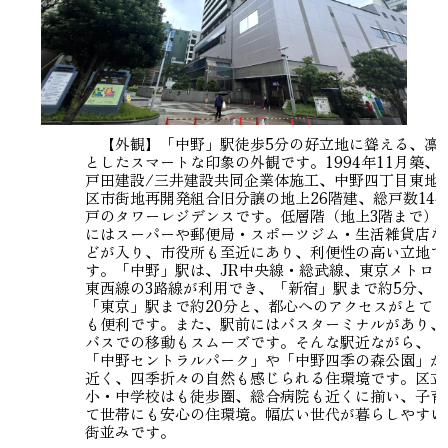
【外観】「中野」駅徒歩5分の好立地に聳える、凛
としたスマートな印象の外観です。1994年11月築、
戸田建設/三井建設共同企業体施工、中野四丁目東地
区市街地再開発組合旧分譲の地上26階建、総戸数144
戸のタワーレジデンスです。低層階（地上3階まで）
にはスーパーや郵便局・スポーツジム・生活雑貨店な
どが入り、市役所も至近にあり、利便性の高い立地で
す。「中野」駅は、JR中央線・総武線、東京メトロ
東西線の3路線が利用でき、「新宿」駅まで約5分、
「東京」駅まで約20分と、都心へのアクセスがとて
も便利です。また、駅前にはバスターミナルがあり、
バスでの移動もスムーズです。そんな駅近ながら、
「中野セントラルパーク」や「中野四季の森公園」が
近く、四季折々の自然も感じられる住環境です。区立
小・中学校はも徒歩圏、総合病院も近く に揃い、子育
て世帯にも安心の住環境。幅広い世代が暮らしやすい
街並みです。