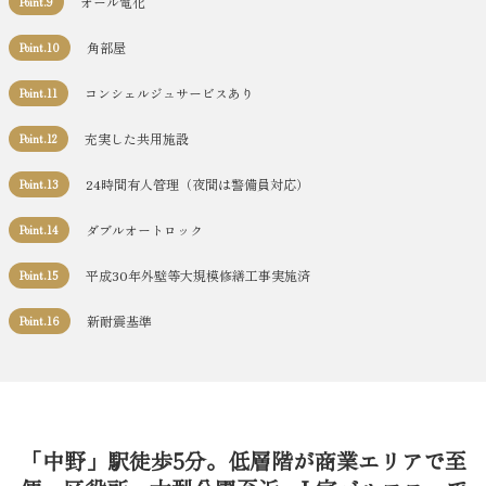
オール電化
Point.9
角部屋
Point.10
コンシェルジュサービスあり
Point.11
充実した共用施設
Point.12
24時間有人管理（夜間は警備員対応）
Point.13
ダブルオートロック
Point.14
平成30年外壁等大規模修繕工事実施済
Point.15
新耐震基準
Point.16
「中野」駅徒歩5分。低層階が商業エリアで至