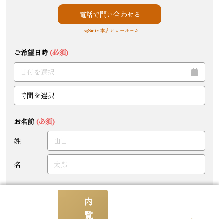
電話で問い合わせる
LogSuite 本店ショールーム
ご希望日時
(必須)
お名前
(必須)
姓
名
現在のお住まい形態
内
賃貸
持ち家
覧