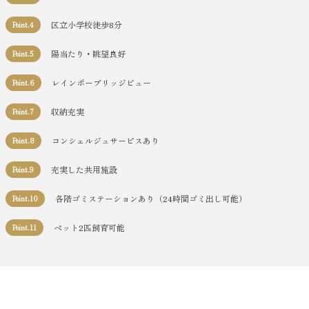
区立小学校徒歩8分
Point.4
陽当たり・眺望良好
Point.5
レインボーブリッジビュー
Point.6
収納充実
Point.7
コンシェルジュサービスあり
Point.8
充実した共用施設
Point.9
各階ゴミステーションあり（24時間ゴミ出し可能）
Point.10
ペット2匹飼育可能
Point.11