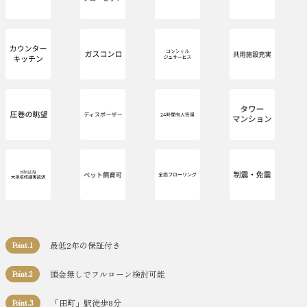
最低2年の保証付き
Point.1
頭金無しでフルローン検討可能
Point.2
「田町」駅徒歩8分
Point.3