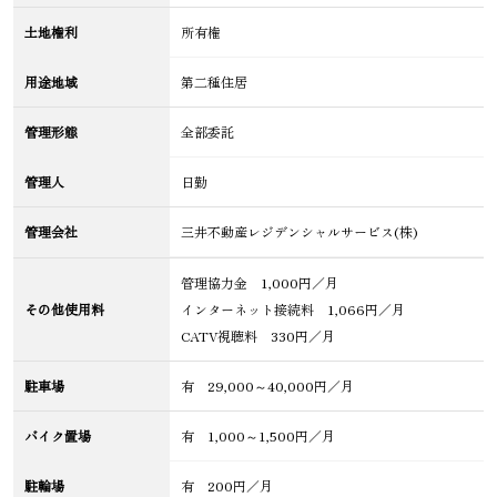
土地権利
所有権
用途地域
第二種住居
管理形態
全部委託
管理人
日勤
管理会社
三井不動産レジデンシャルサービス(株)
管理協力金 1,000円／月
その他使用料
インターネット接続料 1,066円／月
CATV視聴料 330円／月
駐車場
有 29,000～40,000円／月
バイク置場
有 1,000～1,500円／月
駐輪場
有 200円／月