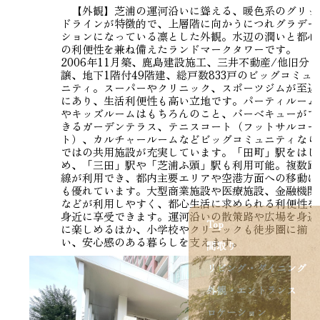
【外観】芝浦の運河沿いに聳える、暖色系のグリッ
ドラインが特徴的で、上層階に向かうにつれグラデー
ションになっている凛とした外観。水辺の潤いと都心
の利便性を兼ね備えたランドマークタワーです。
2006年11月築、鹿島建設施工、三井不動産/他旧分
譲、地下1階付49階建、総戸数833戸のビッグコミュ
ニティ。スーパーやクリニック、スポーツジムが至近
にあり、生活利便性も高い立地です。パーティルーム
やキッズルームはもちろんのこと、バーベキューがで
きるガーデンテラス、テニスコート（フットサルコー
ト）、カルチャールームなどビッグコミュニティなら
ではの共用施設が充実しています。「田町」駅をはじ
め、「三田」駅や「芝浦ふ頭」駅も利用可能。複数路
線が利用でき、都内主要エリアや空港方面への移動に
も優れています。大型商業施設や医療施設、金融機関
などが利用しやすく、都心生活に求められる利便性を
身近に享受できます。運河沿いの散策路や広場を身近
Top
に楽しめるほか、小学校やクリニックも徒歩圏に揃
い、安心感のある暮らしを支えます。
間取り
リビング・ダイニング
外観・エントランス
ロケーション