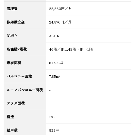
管理費
22,260円／月
修繕積立金
24,870円／月
間取り
3LDK
所在階/階数
46階／地上49階・地下1階
専有面積
81.53m²
バルコニー面積
7.85m²
ルーフバルコニー面積
-
テラス面積
-
構造
RC
総戸数
833戸