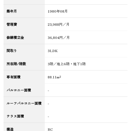
築年月
1980年08月
管理費
23,988円／月
修繕積立金
36,804円／月
間取り
3LDK
所在階/階数
3階／地上6階・地下1階
専有面積
88.11m²
バルコニー面積
-
ルーフバルコニー面積
-
テラス面積
-
構造
RC