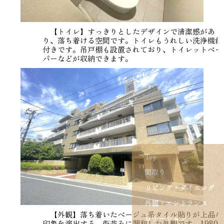
【トイレ】すっきりとしたデザインで清潔感があ
り、落ち着ける空間です。トイレもうれしい洗浄機能
付きです。吊戸棚も設置されており、トイレットペー
パーなどが収納できます。
Top
間取り
リビング・ダイニング
外観・エントランス
【外観】落ち着いたベージュ系タイル貼りが上品な
ロケーション
印象を演出する、街並みに調和した外観です。1980