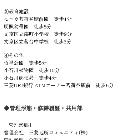
③教育施設
モニカ茗荷谷駅前園 徒歩4分
明照幼稚園 徒歩5分
文京区立窪町小学校 徒歩9分
文京区立茗台中学校 徒歩3分
④その他
竹早公園 徒歩5分
小石川植物園 徒歩10分
小石川郵便局 徒歩4分
三菱UFJ銀行 ATMコーナー茗荷谷駅前 徒歩6分
◆管理形態・修繕履歴・共用部
［管理形態］
管理会社 三菱地所コミュニティ(株)
管理形態 全部委託