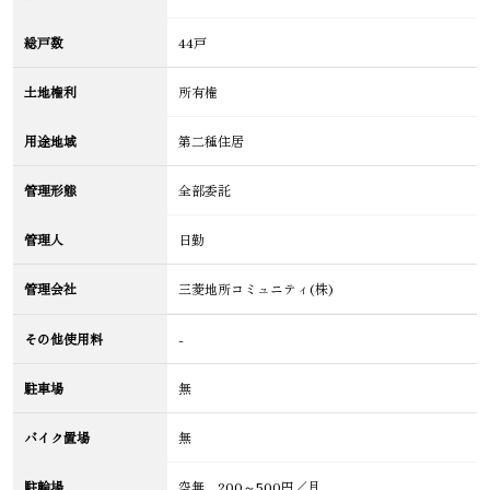
総戸数
44戸
土地権利
所有権
用途地域
第二種住居
管理形態
全部委託
管理人
日勤
管理会社
三菱地所コミュニティ(株)
その他使用料
-
駐車場
無
バイク置場
無
駐輪場
空無 200～500円／月