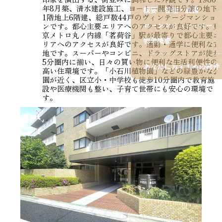
年8月築、清水建設施工、ヨートー開発旧分譲の地下
概要・管理・設備
1階地上6階建、総戸数44戸のヴィンテージマンショ
ローンシミュレーター
ンです。都心主要エリアへのアクセスが良好です。東
京メトロ丸ノ内線「茗荷谷」駅が最寄りで都心主要エ
物件概要
リアへのアクセスが良好です。通勤・通学に便利な立
地です。スーパーやコンビニ、ドラッグストアが徒歩
5分圏内に揃い、日々の買い物に便利な生活利便性の
あなたにおすすめの物件
高い住環境です。「小石川植物園」などの緑豊かな公
園が近く、区立小・中学校も徒歩10分圏内で教育施
設や医療機関も整い、子育て世帯にも安心の環境で
す。