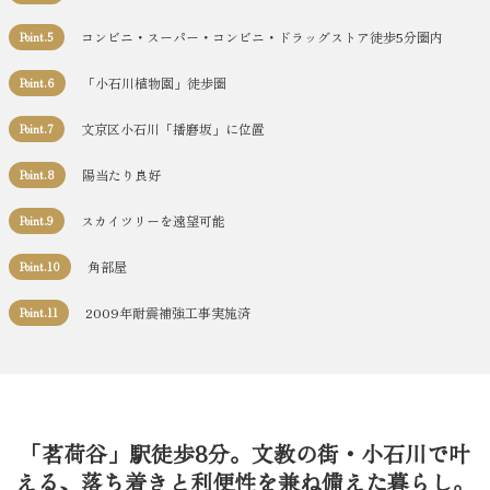
コンビニ・スーパー・コンビニ・ドラッグストア徒歩5分圏内
Point.5
「小石川植物園」徒歩圏
Point.6
文京区小石川「播磨坂」に位置
Point.7
陽当たり良好
Point.8
スカイツリーを遠望可能
Point.9
角部屋
Point.10
2009年耐震補強工事実施済
Point.11
「茗荷谷」駅徒歩8分。文教の街・小石川で叶
える、落ち着きと利便性を兼ね備えた暮らし。