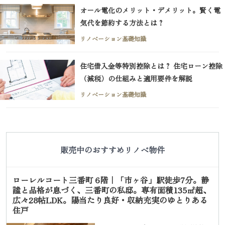
オール電化のメリット・デメリット。賢く電
気代を節約する方法とは？
リノベーション基礎知識
住宅借入金等特別控除とは？ 住宅ローン控除
（減税）の仕組みと適用要件を解説
リノベーション基礎知識
販売中のおすすめリノベ物件
ローレルコート三番町 6階｜「市ヶ谷」駅徒歩7分。静
謐と品格が息づく、三番町の私邸。専有面積135㎡超、
広々28帖LDK。陽当たり良好・収納充実のゆとりある
住戸