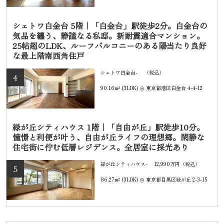
シェトワ白金台 5階｜「白金台」駅徒歩2分。白金台の
気品を纏う、静謐なる私邸。新耐震適合マンション。
25帖超のLDK、ルーフバルコニーのある陽当たり良好
な最上階南西角住戸
シェトワ白金台-
（税込）
4
90.16m² (3LDK)
東京都港区白金台 4-4-12
緑が丘シティハウス 1階｜「自由が丘」駅徒歩10分。
憧憬と利便が叶う、自由が丘ライフの理想郷。閑静な
住宅街に佇む低層レジデンス。全居室に採光あり
緑が丘シティハウス-
12,990万円（税込）
5
86.27m² (3LDK)
東京都目黒区緑が丘 2-3-15