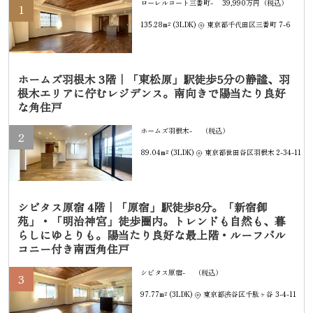
ローレルコート三番町-
39,990万円（税込）
1
135.28m² (3LDK)
東京都千代田区三番町 7-6
ホームズ羽根木 3階｜「東松原」駅徒歩5分の静謐、羽
根木エリアに佇むレジデンス。南向きで陽当たり良好
な角住戸
ホームズ羽根木-
（税込）
2
89.04m² (3LDK)
東京都世田谷区羽根木 2-34-11
シビタス原宿 4階｜「原宿」駅徒歩8分。「新宿御
苑」・「明治神宮」徒歩圏内。トレンドも自然も、暮
らしにゆとりも。陽当たり良好な最上階・ルーフバル
コニー付き南西角住戸
シビタス原宿-
（税込）
3
97.77m² (3LDK)
東京都渋谷区千駄ヶ谷 3-4-11