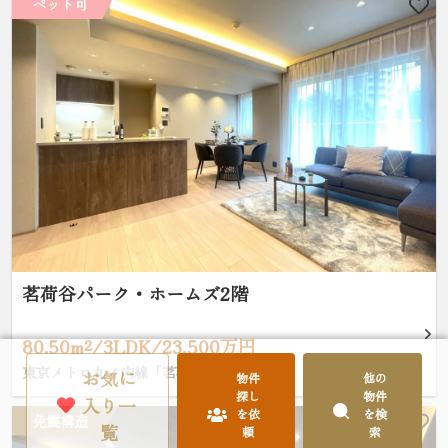
ペット可
茗荷谷パーク・ホームズ2階
80.50m²/3LDK/23,500万円
東京メトロ丸ノ内線「茗荷谷」駅 徒歩3分
お気に
物件
他の
探し
物件
入り一
を依
を検
免震構造
覧
頼
索