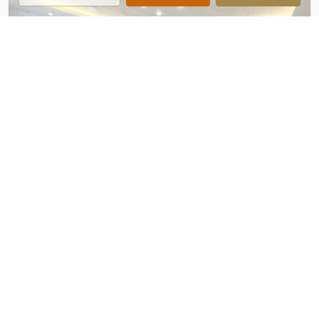
晴海アイランドトリトンスクエアビュータワー43
階
84.45m²/2LDK+S/13,500万円
東京メトロ有楽町線・都営大江戸線「月島」駅 徒歩6分
東京スカイツリー眺望