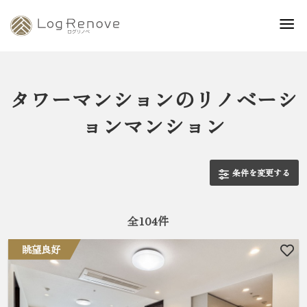
タワーマンションのリノベーシ
ョンマンション
条件を変更する
全
104
件
眺望良好