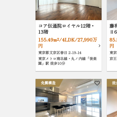
コア伝通院ロイヤル12階・
藤
13階
Ⅱ
155.49m²/4LDK/27,990万
85
円
円
東京都文京区春日 2-19-14
東京
東京メトロ南北線・丸ノ内線「後楽
京王
園」駅 徒歩10分
免震構造
徒