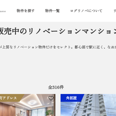
物件を探す
物件一覧
ログリノベについて
ove
販売中のリノベーションマンショ
oveが上質なリノベーション物件だけをセレクト。都心部で駅に近く、な
全
316
件
町アドレス
角部屋