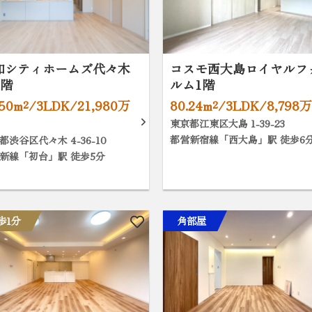
和シティホームズ代々木
コスモ西大島ロイヤルフ
6階
ルム1階
.50m²/3LDK/21,980万
80.24m²/3LDK/8,798
東京都江東区大島 1-39-23
都営新宿線「西大島」駅 徒歩6
都渋谷区代々木 4-36-10
新線「初台」駅 徒歩5分
歩1分
角部屋