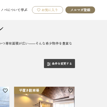
リノベについて学ぶ
お気に入り
メルマガ登録
ン
おかつ専有面積が広い――そんな希少物件を豊富な
条件を変更する
平置き駐車場