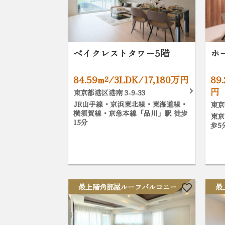
ベイクレストタワー5階
ホ
84.59m²/3LDK/17,180万円
89
円
東京都港区港南 3-9-33
JR山手線・京浜東北線・東海道線・
東京
横須賀線・京急本線「品川」駅 徒歩
東京
15分
歩5
最上階角部屋ルーフバルコニー
最