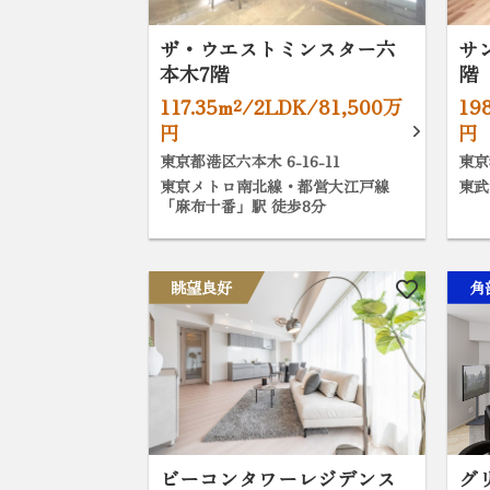
ザ・ウエストミンスター六
サ
本木7階
階
117.35m²/2LDK/81,500万
19
円
円
東京都港区六本木 6-16-11
東京
東京メトロ南北線・都営大江戸線
東武
「麻布十番」駅 徒歩8分
眺望良好
角
ビーコンタワーレジデンス
グ