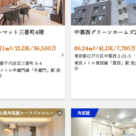
ーマット三番町4階
中葛西グリーンホームズ
.21m²/2LDK/36,500万
86.24m²/4LDK/7,780
東京都江戸川区中葛西 2-21-5
東京メトロ東西線「葛西」駅 徒
都千代田区三番町 9-4
分
メトロ半蔵門線「半蔵門」駅 徒
分
上階角部屋ルーフバルコニー
角部屋