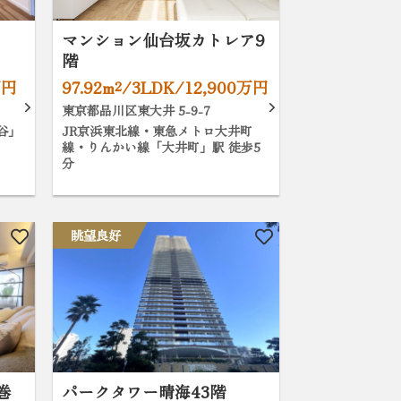
マンション仙台坂カトレア9
階
万円
97.92m²/3LDK/12,900万円
東京都品川区東大井 5-9-7
谷」
JR京浜東北線・東急メトロ大井町
線・りんかい線「大井町」駅 徒歩5
分
眺望良好
巻
パークタワー晴海43階