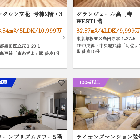
ンタウン立花1号棟2階・3
グランヴェール高円寺
WEST1階
8.54m²/5LDK/10,999万
82.57m²/4LDK/9,999
東京都杉並区高円寺北 4-27-6
JR中央線・中央総武線「阿佐ヶ
都墨田区立花 1-23-1
駅 徒歩10分
亀戸線「東あずま」駅 徒歩1分
部屋
100㎡以上
リーンプリズムタワー5階
ライオンズマンション弦