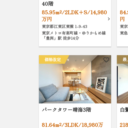
40階
85.95m²/2LDK+S/14,980
84
万円
円
東京都江東区東雲 1-9-43
東京
東京メトロ有楽町線・ゆりかもめ線
東急
「豊洲」駅 徒歩14分
価格改定
最
パークタワー晴海3階
白
81.64m²/3LDK/18,980万
21