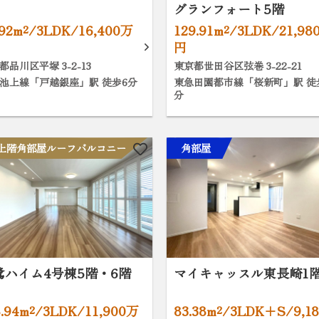
グランフォート5階
.92m²/3LDK/16,400万
129.91m²/3LDK/21,98
円
都品川区平塚 3-2-13
東京都世田谷区弦巻 3-22-21
池上線「戸越銀座」駅 徒歩6分
東急田園都市線「桜新町」駅 徒歩
分
上階角部屋ルーフバルコニー
角部屋
鷺ハイム4号棟5階・6階
マイキャッスル東長崎1
8.94m²/3LDK/11,900万
83.38m²/3LDK+S/9,1