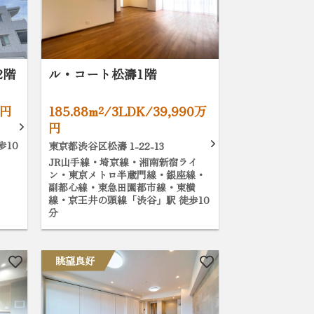
2階
ル・コート松濤1階
万円
185.88m²/3LDK/39,990万
円
歩10
東京都渋谷区松濤 1-22-13
JR山手線・埼京線・湘南新宿ライ
ン・東京メトロ半蔵門線・銀座線・
副都心線・東急田園都市線・東横
線・京王井の頭線「渋谷」駅 徒歩10
分
眺望良好