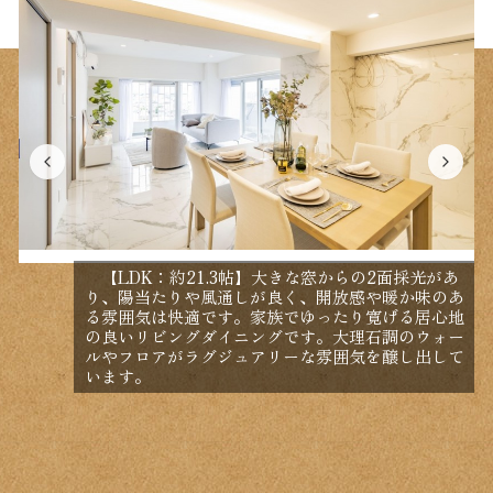
【LDK：約21.3帖】大きな窓からの2面採光があ
り、陽当たりや風通しが良く、開放感や暖か味のあ
る雰囲気は快適です。家族でゆったり寛げる居心地
の良いリビングダイニングです。大理石調のウォー
ルやフロアがラグジュアリーな雰囲気を醸し出して
います。