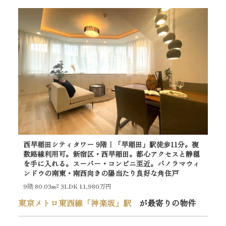
西早稲田シティタワー 9階｜「早稲田」駅徒歩11分。複
グラ
数路線利用可。新宿区・西早稲田。都心アクセスと静穏
歩
を手に入れる。スーパー・コンビニ至近。パノラマウィ
心
ンドウの南東・南西向きの陽当たり良好な角住戸
戸
9階
80.03m²
3LDK 11,980万円
B1
東京メトロ東西線「神楽坂」駅
が最寄りの物件