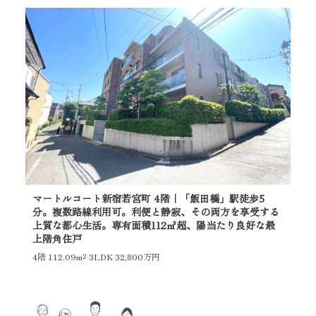
マートルコート新宿若宮町 4階｜「飯田橋」駅徒歩5
神
分。複数路線利用可。利便と静寂、その両方を享受する
坂
上質な都心生活。専有面積112㎡超、陽当たり良好な最
享
上階角住戸
戸
4階
112.09m²
3LDK 32,800万円
7階