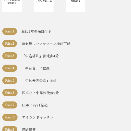
最低2年の保証付き
Point.1
頭金無しでフルローン検討可能
Point.2
「牛込柳町」駅徒歩4分
Point.3
「牛込台」に位置
Point.4
「牛込弁天公園」至近
Point.5
区立小・中学校徒歩7分
Point.6
LDK：約21帖超
Point.7
アイランドキッチン
Point.8
収納豊富
Point.9