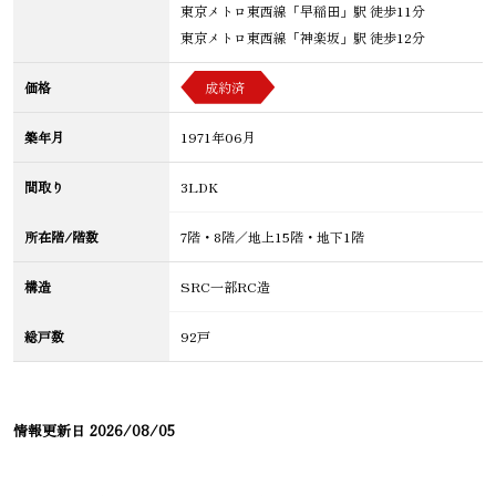
東京メトロ東西線「早稲田」駅 徒歩11分
東京メトロ東西線「神楽坂」駅 徒歩12分
価格
成約済
築年月
1971年06月
間取り
3LDK
所在階/階数
7階・8階／地上15階・地下1階
構造
SRC一部RC造
総戸数
92戸
情報更新日
2026/08/05