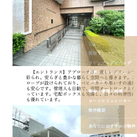
Top
間取り
リビング・ダイニング
【エントランス】アプローチは、優しいグリーンで
外観・エントランス
彩られ、安らぎと豊かな暮らし空間へと導きます。ス
ロケーション
ロープが設けられており、ベビーカーや車いすの通行
も安心です。管理人も日勤で、夜間オートロックとな
概要・管理・設備
っています。宅配ボックスも完備し、日々の利便性に
も優れています。
ローンシミュレーター
物件概要
あなたにおすすめの物件