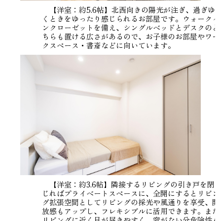
【洋室：約5.6帖】北西向きの陽光が注ぎ、過ぎゆ
くときをゆったり感じられるお部屋です。ウォークイ
ンクローゼットを備え、シングルベッドとデスクのど
ちらも置ける広さがあるので、お子様のお部屋やワー
クスペース・書斎などに向いています。
【洋室：約3.6帖】隣接するリビングの引き戸を閉
じればプライベートスペースに、全開にするとリビン
グ拡張空間としてリビングの採光や風通りを享受、開
放感もアップし、フレキシブルに活用できます。また
リビングに近く目が届きやすく、窓がない分危険性も