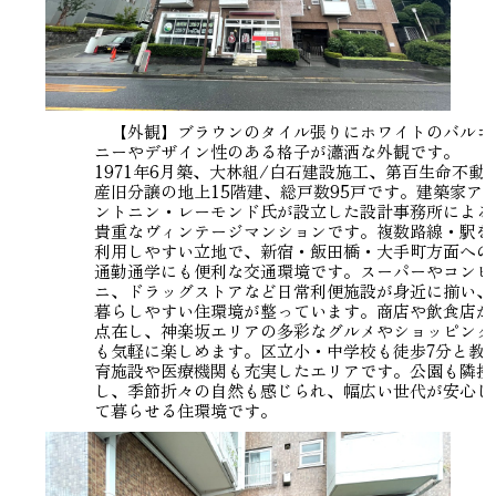
【外観】ブラウンのタイル張りにホワイトのバルコ
ニーやデザイン性のある格子が瀟洒な外観です。
1971年6月築、大林組/白石建設施工、第百生命不動
産旧分譲の地上15階建、総戸数95戸です。建築家ア
ントニン・レーモンド氏が設立した設計事務所による
貴重なヴィンテージマンションです。複数路線・駅を
利用しやすい立地で、新宿・飯田橋・大手町方面への
通勤通学にも便利な交通環境です。スーパーやコンビ
ニ、ドラッグストアなど日常利便施設が身近に揃い、
暮らしやすい住環境が整っています。商店や飲食店が
点在し、神楽坂エリアの多彩なグルメやショッピング
も気軽に楽しめます。区立小・中学校も徒歩7分と教
育施設や医療機関も充実したエリアです。公園も隣接
し、季節折々の自然も感じられ、幅広い世代が安心し
て暮らせる住環境です。