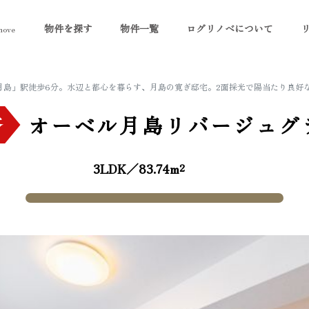
物件を探す
物件一覧
ログリノベについて
ove
月島」駅徒歩6分。水辺と都心を暮らす、月島の寛ぎ邸宅。2面採光で陽当たり良好な
済
オーベル月島リバージュグ
3LDK／83.74m²