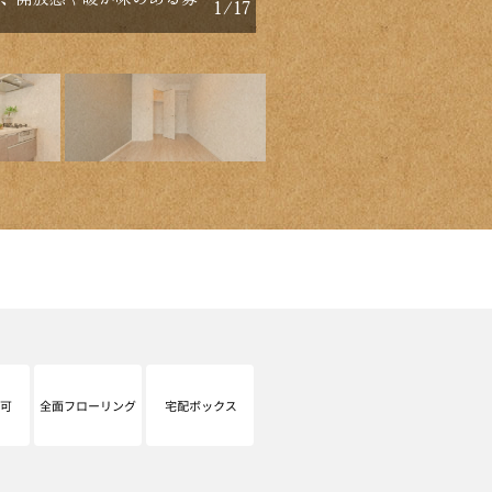
1
/
17
ーゼット付きの約6.5帖、