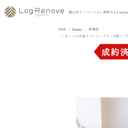
都心のリノベーション物件ならLogRen
TOP
Estate
中央区
オーベル月島リバージュグラン 8階｜「
成約