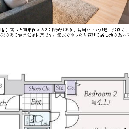
.1帖】南西と南東向きの2面採光があり、陽当たりや風通しが良く
か味のある雰囲気は快適です。家族でゆったり寛げる居心地の良い