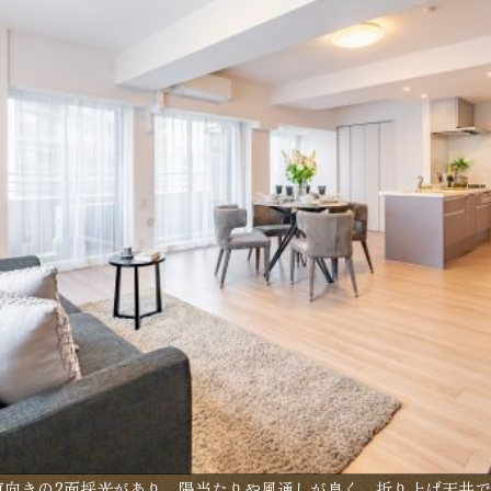
南東向きの2面採光があり、陽当たりや風通しが良く、折り上げ天井