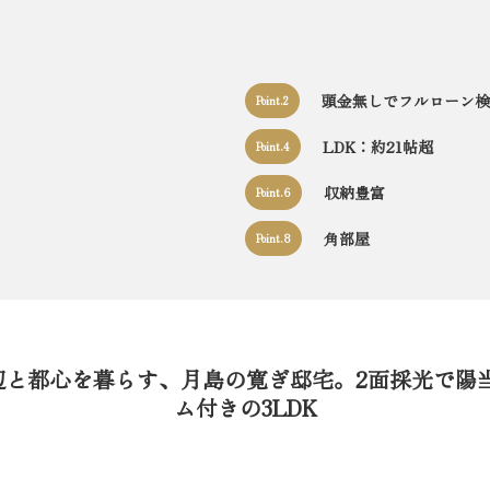
頭金無しでフルローン検
Point.2
LDK：約21帖超
Point.4
収納豊富
Point.6
角部屋
Point.8
辺と都心を暮らす、月島の寛ぎ邸宅。2面採光で陽
ム付きの3LDK