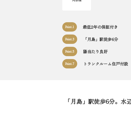
最低2年の保証付き
Point.1
「月島」駅徒歩6分
Point.3
陽当たり良好
Point.5
トランクルーム住戸付設
Point.7
「月島」駅徒歩6分。水