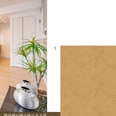
で、開放感や暖か味のある雰
【間取り：3LDK】専有面