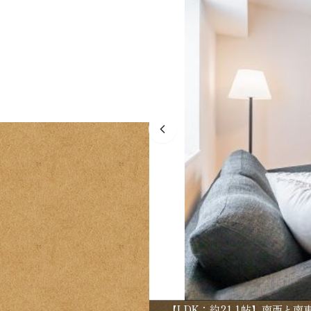
【LDK：約21.1帖】南西と