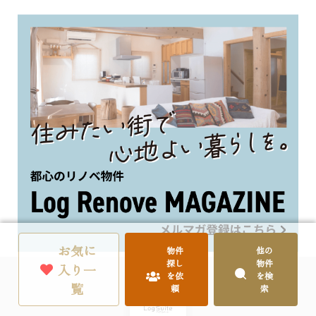
お気に
物件
他の
探し
物件
入り一
を依
を検
覧
頼
索