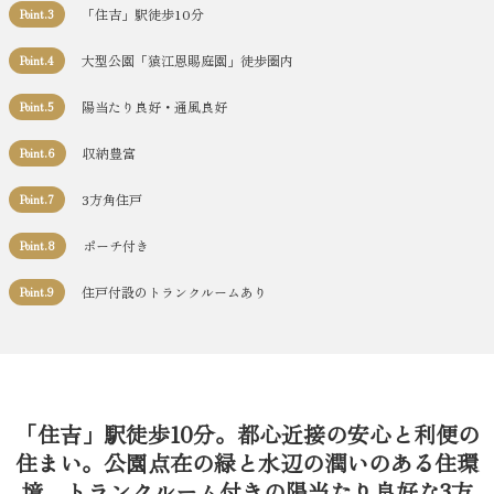
「住吉」駅徒歩10分
Point.3
大型公園「猿江恩賜庭園」徒歩圏内
Point.4
陽当たり良好・通風良好
Point.5
収納豊富
Point.6
3方角住戸
Point.7
ポーチ付き
Point.8
住戸付設のトランクルームあり
Point.9
「住吉」駅徒歩10分。都心近接の安心と利便の
住まい。公園点在の緑と水辺の潤いのある住環
境。トランクルーム付きの陽当たり良好な3方