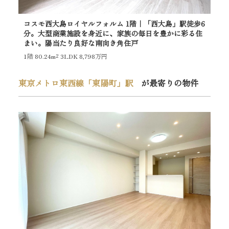
コスモ西大島ロイヤルフォルム 1階｜「西大島」駅徒歩6
東
分。大型商業施設を身近に、家族の毎日を豊かに彩る住
都
まい。陽当たり良好な南向き角住戸
ミ
1階
80.24m²
3LDK 8,798万円
10
東京メトロ東西線「東陽町」駅
が最寄りの物件