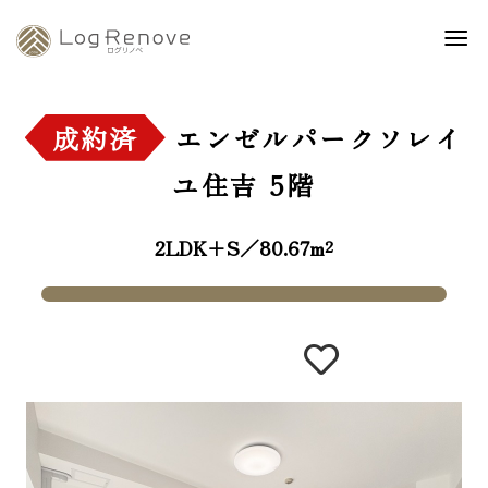
成約済
エンゼルパークソレイ
ユ住吉
5階
2LDK+S／80.67m²