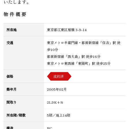
いたします。
物件概要
所在地
東京都江東区扇橋 3-9-14
交通
東京メトロ半蔵門線・都営新宿線「住吉」駅 徒
歩10分
都営新宿線「西大島」駅 徒歩16分
東京メトロ東西線「東陽町」駅 徒歩25分
価格
成約済
築年月
2005年02月
間取り
2LDK+S
所在階/階数
5階／地上14階
構造
RC