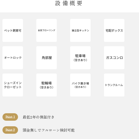
設備概要
最低2年の保証付き
Point.1
頭金無しでフルローン検討可能
Point.2