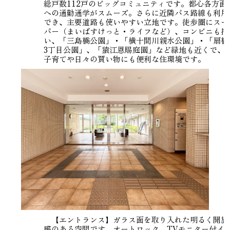
総戸数112戸のビッグコミュニティです。都心各方面
への通勤通学がスムーズ。さらに近隣バス路線も利用
でき、主要道路も使いやすい立地です。徒歩圏にスー
パー（まいばすけっと・ライフなど）、コンビニも揃
い、「三島橋公園」・「横十間川親水公園」・「扇橋
3丁目公園」、「猿江恩賜庭園」など緑地も近くで、
子育てや日々の買い物にも便利な住環境です。
【エントランス】ガラス面を取り入れた明るく開放
感のある空間です。オートロック、TVモニター付イ