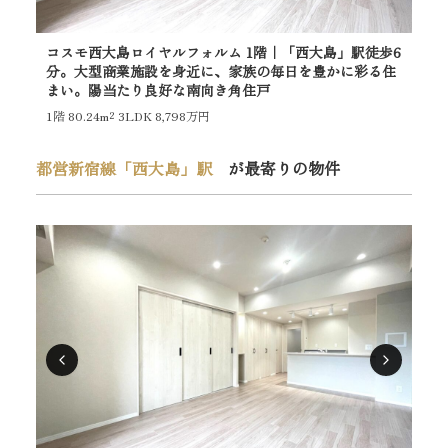
コスモ西大島ロイヤルフォルム 1階｜「西大島」駅徒歩6
東
分。大型商業施設を身近に、家族の毎日を豊かに彩る住
都
まい。陽当たり良好な南向き角住戸
ミ
1階
80.24m²
3LDK 8,798万円
10
都営新宿線「西大島」駅
が最寄りの物件