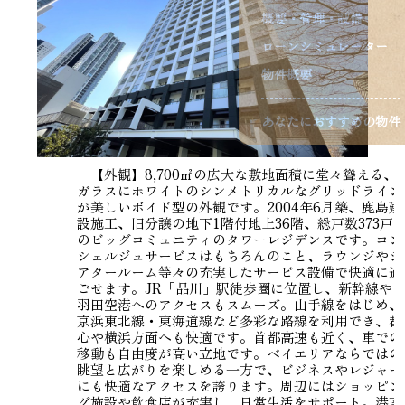
概要・管理・設備
ローンシミュレーター
物件概要
あなたにおすすめの物件
【外観】8,700㎡の広大な敷地面積に堂々聳える、
ガラスにホワイトのシンメトリカルなグリッドライン
が美しいボイド型の外観です。2004年6月築、鹿島建
設施工、旧分譲の地下1階付地上36階、総戸数373戸
のビッグコミュニティのタワーレジデンスです。コン
シェルジュサービスはもちろんのこと、ラウンジやシ
アタールーム等々の充実したサービス設備で快適に過
ごせます。JR「品川」駅徒歩圏に位置し、新幹線や
羽田空港へのアクセスもスムーズ。山手線をはじめ、
京浜東北線・東海道線など多彩な路線を利用でき、都
心や横浜方面へも快適です。首都高速も近く、車での
移動も自由度が高い立地です。ベイエリアならではの
眺望と広がりを楽しめる一方で、ビジネスやレジャー
にも快適なアクセスを誇ります。周辺にはショッピン
グ施設や飲食店が充実し、日常生活をサポート。港南