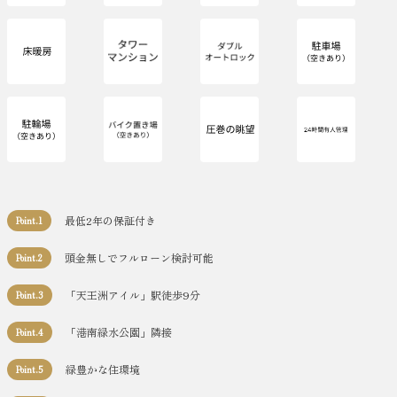
最低2年の保証付き
Point.1
頭金無しでフルローン検討可能
Point.2
「天王洲アイル」駅徒歩9分
Point.3
「港南緑水公園」隣接
Point.4
緑豊かな住環境
Point.5