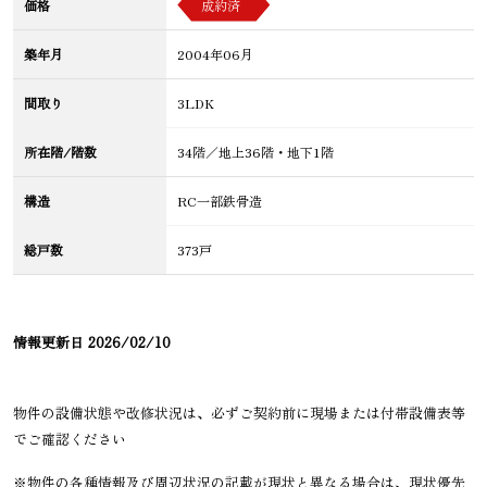
価格
成約済
築年月
2004年06月
間取り
3LDK
所在階/階数
34階／地上36階・地下1階
構造
RC一部鉄骨造
総戸数
373戸
情報更新日
2026/02/10
物件の設備状態や改修状況は、必ずご契約前に現場または付帯設備表等
でご確認ください
※物件の各種情報及び周辺状況の記載が現状と異なる場合は、現状優先