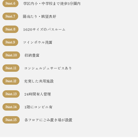
学区内小・中学校まで徒歩3分圏内
Point.6
陽当たり・眺望良好
Point.7
1620サイズのバスルーム
Point.8
ツインボウル洗面
Point.9
収納豊富
Point.10
コンシェルジュサービスあり
Point.11
充実した共用施設
Point.12
24時間有人管理
Point.13
1階にコンビニ有
Point.14
各フロアにごみ置き場が設置
Point.15