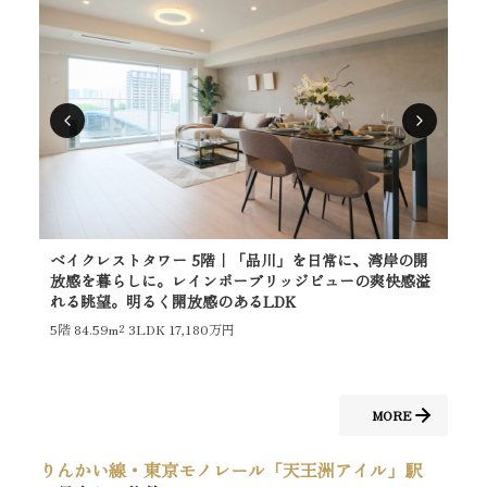
ベイクレストタワー 5階｜「品川」を日常に、湾岸の開
ベ
放感を暮らしに。レインボーブリッジビューの爽快感溢
放
れる眺望。明るく開放感のあるLDK
爽
5階
84.59m²
3LDK 17,180万円
26
MORE
りんかい線・東京モノレール「天王洲アイル」駅