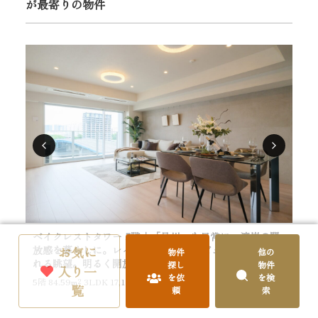
が最寄りの物件
ベイクレストタワー 5階｜「品川」を日常に、湾岸の開
ベ
お気に
放感を暮らしに。レインボーブリッジビューの爽快感溢
放
物件
他の
れる眺望。明るく開放感のあるLDK
爽
探し
物件
入り一
を依
を検
5階
84.59m²
3LDK 17,180万円
26
覧
頼
索